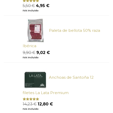
El
El
5,50
€
4,95
€
Valorado
con
5.00
de
precio
precio
IVA incluido
5
original
actual
era:
es:
5,50 €.
4,95 €.
Paleta de bellota 50% raza
Ibérica
El
El
9,90
€
9,02
€
precio
precio
IVA incluido
original
actual
era:
es:
9,90 €.
9,02 €.
Anchoas de Santoña 12
filetes La Lata Premium
El
El
14,23
€
12,80
€
Valorado
con
4.80
precio
precio
IVA incluido
de 5
original
actual