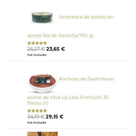
era:
es:
6,66 €.
6,00 €.
Ventresca de bonito en
aceite Ria de Santoña 750 gr.
El
El
26,27
€
23,65
€
Valorado
con
5.00
de
precio
precio
IVA incluido
5
original
actual
era:
es:
26,27 €.
23,65 €.
Anchoas de Santoña en
aceite de oliva La Lata Premium 30
filetes 00
El
El
34,10
€
29,15
€
Valorado
con
4.89
precio
precio
IVA incluido
de 5
original
actual
era:
es: