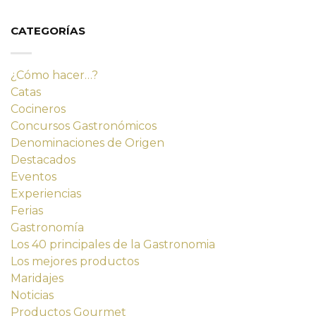
era:
es:
14,23 €.
12,80 €.
CATEGORÍAS
¿Cómo hacer…?
Catas
Cocineros
Concursos Gastronómicos
Denominaciones de Origen
Destacados
Eventos
Experiencias
Ferias
Gastronomía
Los 40 principales de la Gastronomia
Los mejores productos
Maridajes
Noticias
Productos Gourmet