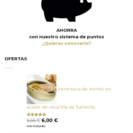
AHORRA
con nuestro sistema de puntos
¿Quieres conocerlo?
OFERTAS
Ventresca de bonito en
aceite de oliva Ría de Santoña
El
El
6,66
€
6,00
€
Valorado
con
4.80
precio
precio
IVA incluido
de 5
original
actual