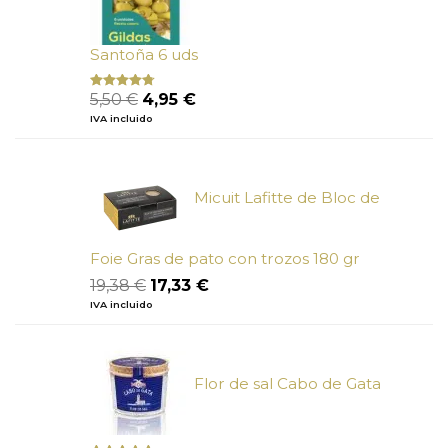
Santoña 6 uds
El
El
5,50
€
4,95
€
Valorado
con
4.50
precio
precio
IVA incluido
de 5
original
actual
era:
es:
5,50 €.
4,95 €.
Micuit Lafitte de Bloc de
Foie Gras de pato con trozos 180 gr
El
El
19,38
€
17,33
€
precio
precio
IVA incluido
original
actual
era:
es:
19,38 €.
17,33 €.
Flor de sal Cabo de Gata