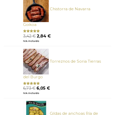
34,10 €.
29,15 €.
Chistorra de Navarra
Goikoa
El
El
3,42
€
2,84
€
Valorado
con
4.75
precio
precio
IVA incluido
de 5
original
actual
era:
es:
3,42 €.
2,84 €.
Torreznos de Soria Tierras
del Burgo
El
El
6,73
€
6,05
€
Valorado
con
5.00
de
precio
precio
IVA incluido
5
original
actual
era:
es:
6,73 €.
6,05 €.
Gildas de anchoas Ría de