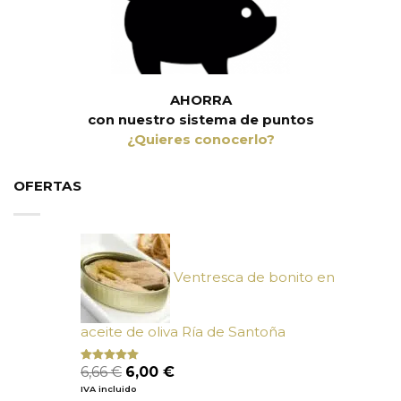
AHORRA
con nuestro sistema de puntos
¿Quieres conocerlo?
OFERTAS
Ventresca de bonito en
aceite de oliva Ría de Santoña
El
El
6,66
€
6,00
€
Valorado
con
4.80
precio
precio
IVA incluido
de 5