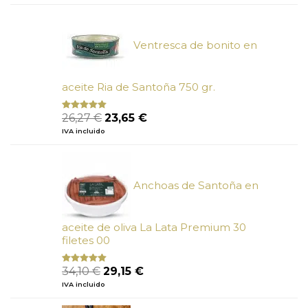
original
actual
era:
es:
6,66 €.
6,00 €.
Ventresca de bonito en
aceite Ria de Santoña 750 gr.
El
El
26,27
€
23,65
€
Valorado
con
5.00
de
precio
precio
IVA incluido
5
original
actual
era:
es:
26,27 €.
23,65 €.
Anchoas de Santoña en
aceite de oliva La Lata Premium 30
filetes 00
El
El
34,10
€
29,15
€
Valorado
con
4.89
precio
precio
IVA incluido
de 5
original
actual
era:
es: