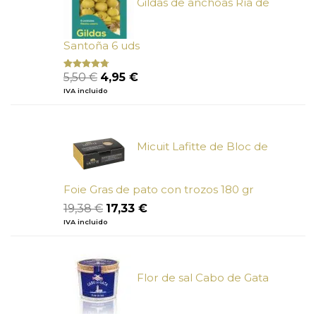
Gildas de anchoas Ría de
Santoña 6 uds
El
El
5,50
€
4,95
€
Valorado
con
4.50
precio
precio
IVA incluido
de 5
original
actual
era:
es:
5,50 €.
4,95 €.
Micuit Lafitte de Bloc de
Foie Gras de pato con trozos 180 gr
El
El
19,38
€
17,33
€
precio
precio
IVA incluido
original
actual
era:
es:
19,38 €.
17,33 €.
Flor de sal Cabo de Gata