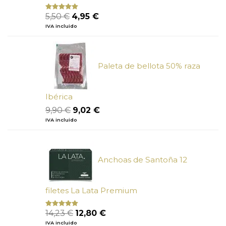
El
El
5,50
€
4,95
€
Valorado
con
5.00
de
precio
precio
IVA incluido
5
original
actual
era:
es:
5,50 €.
4,95 €.
Paleta de bellota 50% raza
Ibérica
El
El
9,90
€
9,02
€
precio
precio
IVA incluido
original
actual
era:
es:
9,90 €.
9,02 €.
Anchoas de Santoña 12
filetes La Lata Premium
El
El
14,23
€
12,80
€
Valorado
con
4.80
precio
precio
IVA incluido
de 5