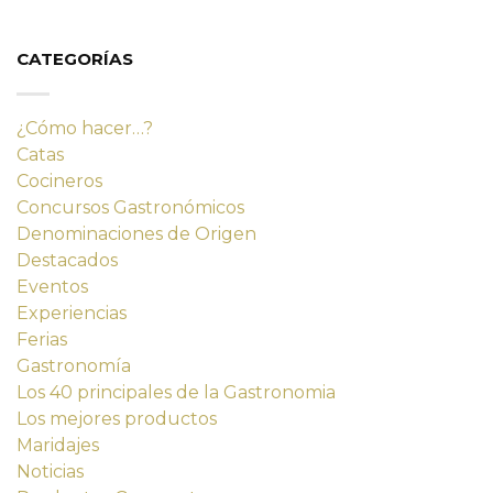
original
actual
era:
es:
14,23 €.
12,80 €.
CATEGORÍAS
¿Cómo hacer…?
Catas
Cocineros
Concursos Gastronómicos
Denominaciones de Origen
Destacados
Eventos
Experiencias
Ferias
Gastronomía
Los 40 principales de la Gastronomia
Los mejores productos
Maridajes
Noticias