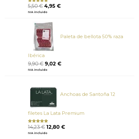
El
El
5,50
€
4,95
€
Valorado
con
5.00
de
precio
precio
IVA incluido
5
original
actual
era:
es:
5,50 €.
4,95 €.
Paleta de bellota 50% raza
Ibérica
El
El
9,90
€
9,02
€
precio
precio
IVA incluido
original
actual
era:
es:
9,90 €.
9,02 €.
Anchoas de Santoña 12
filetes La Lata Premium
El
El
14,23
€
12,80
€
Valorado
con
4.80
precio
precio
IVA incluido
de 5
original
actual