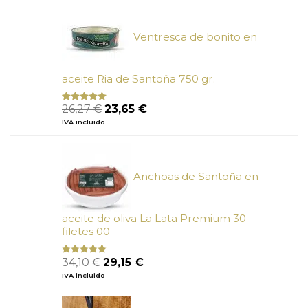
era:
es:
6,66 €.
6,00 €.
Ventresca de bonito en
aceite Ria de Santoña 750 gr.
El
El
26,27
€
23,65
€
Valorado
con
5.00
de
precio
precio
IVA incluido
5
original
actual
era:
es:
26,27 €.
23,65 €.
Anchoas de Santoña en
aceite de oliva La Lata Premium 30
filetes 00
El
El
34,10
€
29,15
€
Valorado
con
4.89
precio
precio
IVA incluido
de 5
original
actual
era:
es: