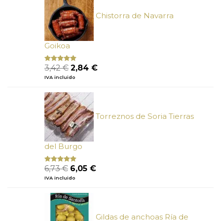
34,10 €.
29,15 €.
Chistorra de Navarra
Goikoa
El
El
3,42
€
2,84
€
Valorado
con
4.75
precio
precio
IVA incluido
de 5
original
actual
era:
es:
3,42 €.
2,84 €.
Torreznos de Soria Tierras
del Burgo
El
El
6,73
€
6,05
€
Valorado
con
5.00
de
precio
precio
IVA incluido
5
original
actual
era:
es:
6,73 €.
6,05 €.
Gildas de anchoas Ría de