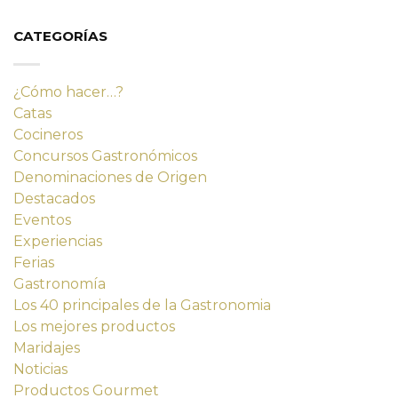
era:
es:
14,23 €.
12,80 €.
CATEGORÍAS
¿Cómo hacer…?
Catas
Cocineros
Concursos Gastronómicos
Denominaciones de Origen
Destacados
Eventos
Experiencias
Ferias
Gastronomía
Los 40 principales de la Gastronomia
Los mejores productos
Maridajes
Noticias
Productos Gourmet