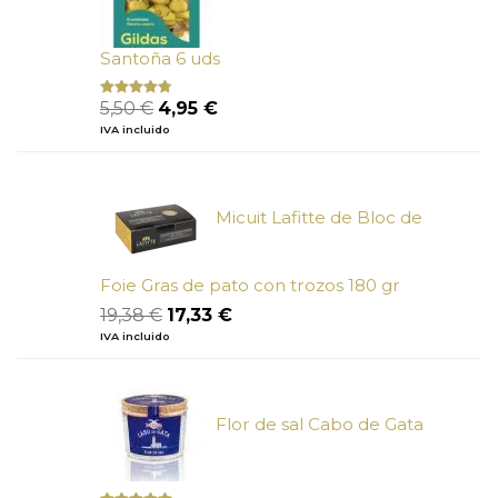
Santoña 6 uds
El
El
5,50
€
4,95
€
Valorado
con
4.50
precio
precio
IVA incluido
de 5
original
actual
era:
es:
5,50 €.
4,95 €.
Micuit Lafitte de Bloc de
Foie Gras de pato con trozos 180 gr
El
El
19,38
€
17,33
€
precio
precio
IVA incluido
original
actual
era:
es:
19,38 €.
17,33 €.
Flor de sal Cabo de Gata