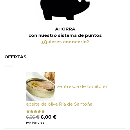
AHORRA
con nuestro sistema de puntos
¿Quieres conocerlo?
OFERTAS
Ventresca de bonito en
aceite de oliva Ría de Santoña
El
El
6,66
€
6,00
€
Valorado
con
4.80
precio
precio
IVA incluido
de 5
original
actual