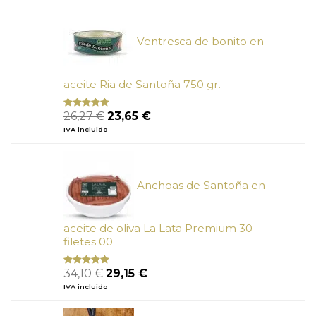
era:
es:
6,66 €.
6,00 €.
Ventresca de bonito en
aceite Ria de Santoña 750 gr.
El
El
26,27
€
23,65
€
Valorado
con
5.00
de
precio
precio
IVA incluido
5
original
actual
era:
es:
26,27 €.
23,65 €.
Anchoas de Santoña en
aceite de oliva La Lata Premium 30
filetes 00
El
El
34,10
€
29,15
€
Valorado
con
4.89
precio
precio
IVA incluido
de 5
original
actual
era:
es: