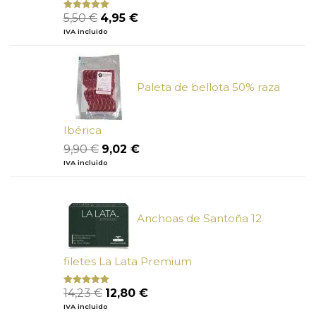
El
El
5,50
€
4,95
€
Valorado
con
5.00
de
precio
precio
IVA incluido
5
original
actual
era:
es:
5,50 €.
4,95 €.
Paleta de bellota 50% raza
Ibérica
El
El
9,90
€
9,02
€
precio
precio
IVA incluido
original
actual
era:
es:
9,90 €.
9,02 €.
Anchoas de Santoña 12
filetes La Lata Premium
El
El
14,23
€
12,80
€
Valorado
con
4.80
precio
precio
IVA incluido
de 5