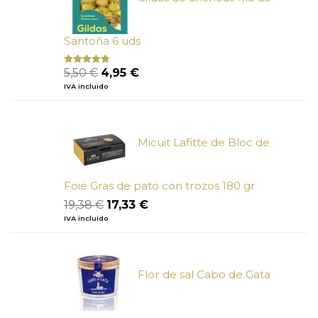
Santoña 6 uds
El
El
5,50
€
4,95
€
Valorado
con
4.50
precio
precio
IVA incluido
de 5
original
actual
era:
es:
5,50 €.
4,95 €.
Micuit Lafitte de Bloc de
Foie Gras de pato con trozos 180 gr
El
El
19,38
€
17,33
€
precio
precio
IVA incluido
original
actual
era:
es:
19,38 €.
17,33 €.
Flor de sal Cabo de Gata