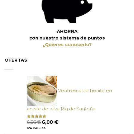
AHORRA
con nuestro sistema de puntos
¿Quieres conocerlo?
OFERTAS
Ventresca de bonito en
aceite de oliva Ría de Santoña
El
El
6,66
€
6,00
€
Valorado
con
4.80
precio
precio
IVA incluido
de 5
original
actual