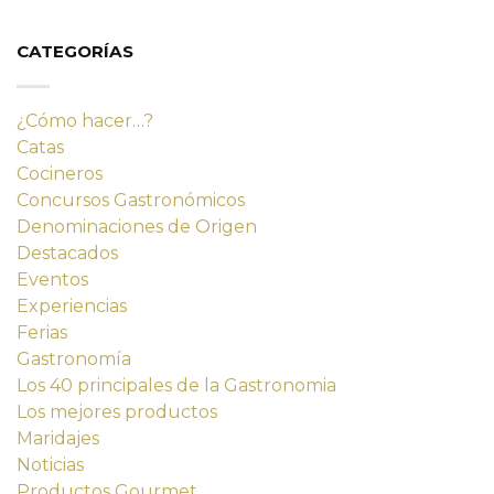
original
actual
era:
es:
14,23 €.
12,80 €.
CATEGORÍAS
¿Cómo hacer…?
Catas
Cocineros
Concursos Gastronómicos
Denominaciones de Origen
Destacados
Eventos
Experiencias
Ferias
Gastronomía
Los 40 principales de la Gastronomia
Los mejores productos
Maridajes
Noticias
Productos Gourmet