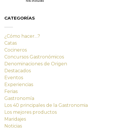
IVA incluido
de 5
original
actual
era:
es:
14,23 €.
12,80 €.
CATEGORÍAS
¿Cómo hacer…?
Catas
Cocineros
Concursos Gastronómicos
Denominaciones de Origen
Destacados
Eventos
Experiencias
Ferias
Gastronomía
Los 40 principales de la Gastronomia
Los mejores productos
Maridajes
Noticias