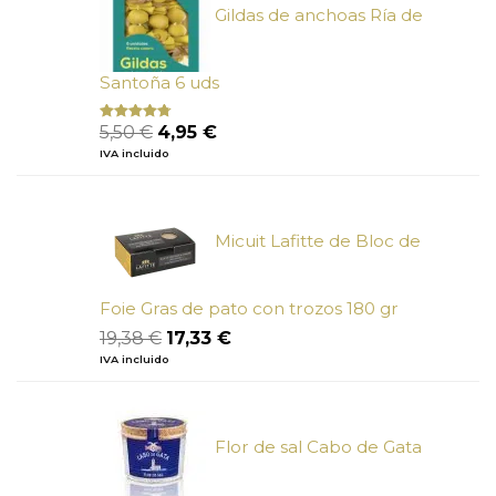
Gildas de anchoas Ría de
Santoña 6 uds
El
El
5,50
€
4,95
€
Valorado
con
4.50
precio
precio
IVA incluido
de 5
original
actual
era:
es:
5,50 €.
4,95 €.
Micuit Lafitte de Bloc de
Foie Gras de pato con trozos 180 gr
El
El
19,38
€
17,33
€
precio
precio
IVA incluido
original
actual
era:
es:
19,38 €.
17,33 €.
Flor de sal Cabo de Gata