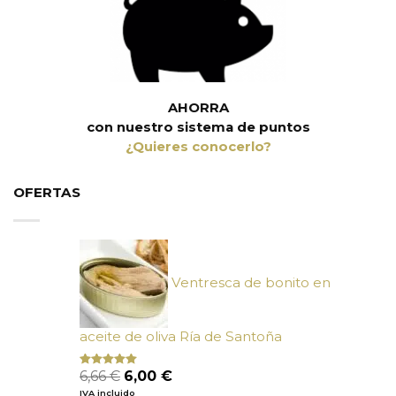
AHORRA
con nuestro sistema de puntos
¿Quieres conocerlo?
OFERTAS
Ventresca de bonito en
aceite de oliva Ría de Santoña
El
El
6,66
€
6,00
€
Valorado
con
4.80
precio
precio
IVA incluido