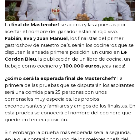
La
final de Masterchef
se acerca y las apuestas por
acertar el nombre del ganador están al rojo vivo.
Fabián
,
Eva
y
Juan Manuel,
los finalistas del primer
gastroshow de nuestro país, serán los cocineros que se
disputen la ansiada primera posición, un curso en
Le
Cordon Bleu
, la publicación de un libro de cocina, un
trabajo como cocinero y
100.000 euros,
¡casi nada!
¿cómo será la esperada final de Masterchef?
La
primera de las pruebas que se disputarán los aspirantes
será una comida para 25 personas con unos
comensales muy especiales, los propios
exconcursantes y familiares y amigos de los finalistas. En
esta prueba se conocerá el nombre del cocinero que
quede en tercera posición.
Sin embargo la prueba más esperada será la segunda,
en la que contarán con uno de los mejores chefs del