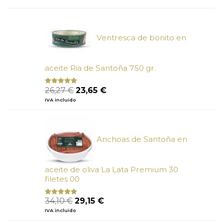
de 5
original
actual
era:
es:
6,66 €.
6,00 €.
Ventresca de bonito en
aceite Ria de Santoña 750 gr.
El
El
26,27
€
23,65
€
Valorado
con
5.00
de
precio
precio
IVA incluido
5
original
actual
era:
es:
26,27 €.
23,65 €.
Anchoas de Santoña en
aceite de oliva La Lata Premium 30
filetes 00
El
El
34,10
€
29,15
€
Valorado
con
4.89
precio
precio
IVA incluido
de 5
original
actual