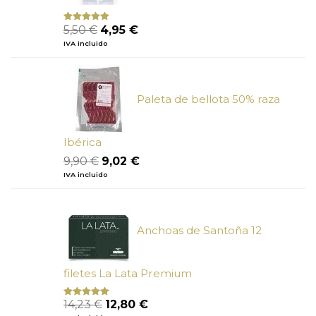
El
El
5,50
€
4,95
€
Valorado
con
5.00
de
precio
precio
IVA incluido
5
original
actual
era:
es:
5,50 €.
4,95 €.
Paleta de bellota 50% raza
Ibérica
El
El
9,90
€
9,02
€
precio
precio
IVA incluido
original
actual
era:
es:
9,90 €.
9,02 €.
Anchoas de Santoña 12
filetes La Lata Premium
El
El
14,23
€
12,80
€
Valorado
con
4.80
precio
precio