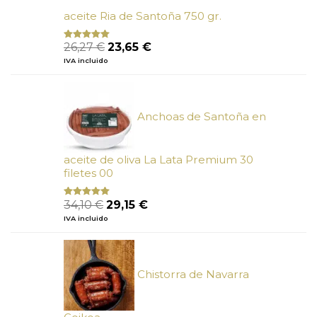
aceite Ria de Santoña 750 gr.
El
El
26,27
€
23,65
€
Valorado
con
5.00
de
precio
precio
IVA incluido
5
original
actual
era:
es:
26,27 €.
23,65 €.
Anchoas de Santoña en
aceite de oliva La Lata Premium 30
filetes 00
El
El
34,10
€
29,15
€
Valorado
con
4.89
precio
precio
IVA incluido
de 5
original
actual
era:
es:
34,10 €.
29,15 €.
Chistorra de Navarra