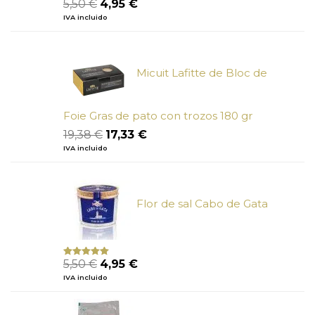
El
El
5,50
€
4,95
€
Valorado
con
4.50
precio
precio
IVA incluido
de 5
original
actual
era:
es:
5,50 €.
4,95 €.
Micuit Lafitte de Bloc de
Foie Gras de pato con trozos 180 gr
El
El
19,38
€
17,33
€
precio
precio
IVA incluido
original
actual
era:
es:
19,38 €.
17,33 €.
Flor de sal Cabo de Gata
El
El
5,50
€
4,95
€
Valorado
con
5.00
de
precio
precio
IVA incluido
5
original
actual
era:
es:
5,50 €.
4,95 €.