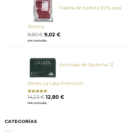
Paleta de bellota 50% raza
Ibérica
El
El
9,90
€
9,02
€
precio
precio
IVA incluido
original
actual
era:
es:
9,90 €.
9,02 €.
Anchoas de Santoña 12
filetes La Lata Premium
El
El
14,23
€
12,80
€
Valorado
con
4.80
precio
precio
IVA incluido
de 5
original
actual
era:
es:
14,23 €.
12,80 €.
CATEGORÍAS