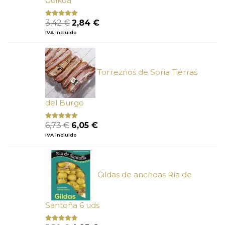
Goikoa
El
El
3,42
€
2,84
€
Valorado
con
4.75
precio
precio
IVA incluido
de 5
original
actual
era:
es:
3,42 €.
2,84 €.
Torreznos de Soria Tierras
del Burgo
El
El
6,73
€
6,05
€
Valorado
con
5.00
de
precio
precio
IVA incluido
5
original
actual
era:
es:
6,73 €.
6,05 €.
Gildas de anchoas Ría de
Santoña 6 uds