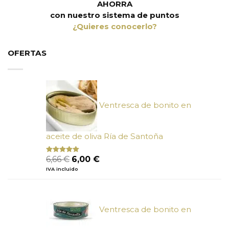
AHORRA
con nuestro sistema de puntos
¿Quieres conocerlo?
OFERTAS
Ventresca de bonito en
aceite de oliva Ría de Santoña
El
El
6,66
€
6,00
€
Valorado
con
4.80
precio
precio
IVA incluido
de 5
original
actual
era:
es:
6,66 €.
6,00 €.
Ventresca de bonito en