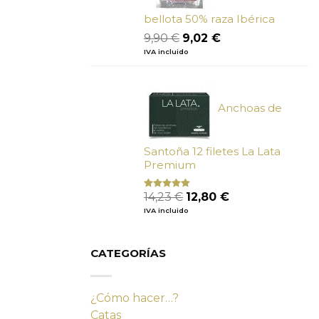
bellota 50% raza Ibérica
El
El
9,90
€
9,02
€
precio
precio
IVA incluido
original
actual
era:
es:
9,90 €.
9,02 €.
Anchoas de
Santoña 12 filetes La Lata
Premium
El
El
14,23
€
12,80
€
Valorado
con
4.80
precio
precio
IVA incluido
de 5
original
actual
era:
es:
14,23 €.
12,80 €.
CATEGORÍAS
¿Cómo hacer…?
Catas