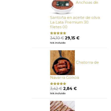
Anchoas de
Santoña en aceite de oliva
La Lata Premium 30
filetes 00
El
El
34,10
€
29,15
€
Valorado
con
4.89
precio
precio
IVA incluido
de 5
original
actual
era:
es:
34,10 €.
29,15 €.
Chistorra de
Navarra Goikoa
El
El
3,42
€
2,84
€
Valorado
con
4.75
precio
precio
IVA incluido
de 5
original
actual
era:
es:
3,42 €.
2,84 €.