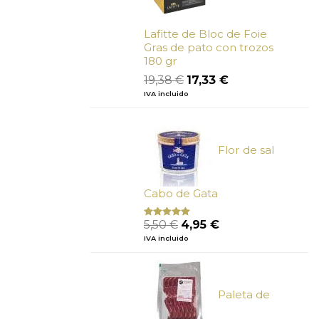
Lafitte de Bloc de Foie
Gras de pato con trozos
180 gr
El
El
19,38
€
17,33
€
precio
precio
IVA incluido
original
actual
era:
es:
19,38 €.
17,33 €.
Flor de sal
Cabo de Gata
El
El
5,50
€
4,95
€
Valorado
con
5.00
de
precio
precio
IVA incluido
5
original
actual
era:
es:
5,50 €.
4,95 €.
Paleta de