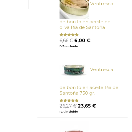
Ventresca
de bonito en aceite de
oliva Ría de Santoña
El
El
6,66
€
6,00
€
Valorado
con
4.80
precio
precio
IVA incluido
de 5
original
actual
era:
es:
6,66 €.
6,00 €.
Ventresca
de bonito en aceite Ria de
Santoña 750 gr.
El
El
26,27
€
23,65
€
Valorado
con
5.00
de
precio
precio
IVA incluido
5
original
actual
era:
es:
26,27 €.
23,65 €.