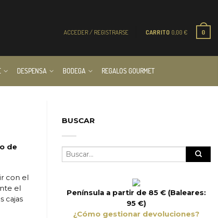
ACCEDER / REGISTRARSE
CARRITO
0,00
€
0
E
DESPENSA
BODEGA
REGALOS GOURMET
BUSCAR
to de
ir con el
nte el
Península a partir de 85 € (Baleares:
s cajas
95 €)
¿Cómo gestionar devoluciones?