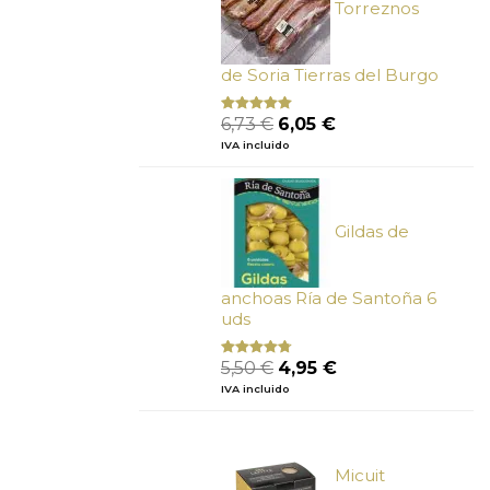
Torreznos
de Soria Tierras del Burgo
El
El
6,73
€
6,05
€
Valorado
con
5.00
de
precio
precio
IVA incluido
5
original
actual
era:
es:
6,73 €.
6,05 €.
Gildas de
anchoas Ría de Santoña 6
uds
El
El
5,50
€
4,95
€
Valorado
con
4.50
precio
precio
IVA incluido
de 5
original
actual
era:
es:
5,50 €.
4,95 €.
Micuit