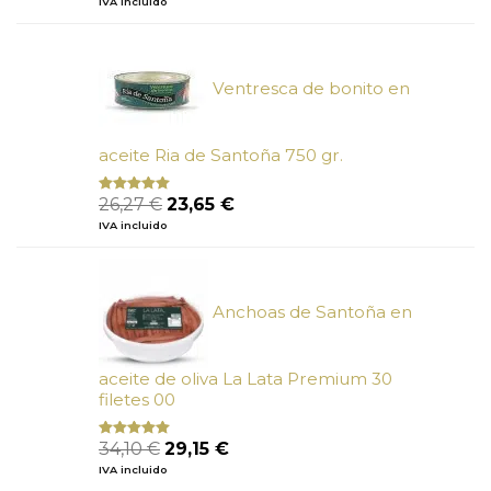
IVA incluido
de 5
original
actual
era:
es:
6,66 €.
6,00 €.
Ventresca de bonito en
aceite Ria de Santoña 750 gr.
El
El
26,27
€
23,65
€
Valorado
con
5.00
de
precio
precio
IVA incluido
5
original
actual
era:
es:
26,27 €.
23,65 €.
Anchoas de Santoña en
aceite de oliva La Lata Premium 30
filetes 00
El
El
34,10
€
29,15
€
Valorado
con
4.89
precio
precio
IVA incluido
de 5
original
actual