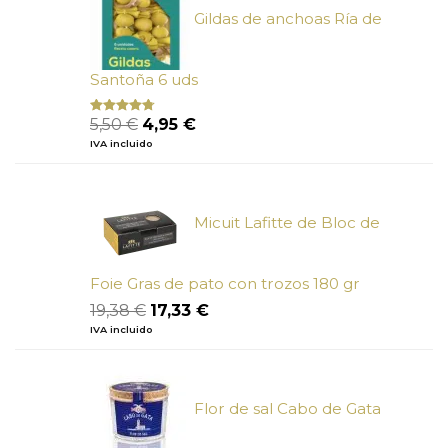
Gildas de anchoas Ría de
Santoña 6 uds
El
El
5,50
€
4,95
€
Valorado
con
4.50
precio
precio
IVA incluido
de 5
original
actual
era:
es:
5,50 €.
4,95 €.
Micuit Lafitte de Bloc de
Foie Gras de pato con trozos 180 gr
El
El
19,38
€
17,33
€
precio
precio
IVA incluido
original
actual
era:
es:
19,38 €.
17,33 €.
Flor de sal Cabo de Gata