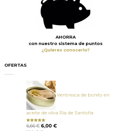
AHORRA
con nuestro sistema de puntos
¿Quieres conocerlo?
OFERTAS
Ventresca de bonito en
aceite de oliva Ría de Santoña
El
El
6,66
€
6,00
€
Valorado
con
4.80
precio
precio