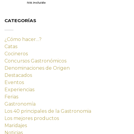
con
4.80
precio
precio
IVA incluido
de 5
original
actual
era:
es:
14,23 €.
12,80 €.
CATEGORÍAS
¿Cómo hacer…?
Catas
Cocineros
Concursos Gastronómicos
Denominaciones de Origen
Destacados
Eventos
Experiencias
Ferias
Gastronomía
Los 40 principales de la Gastronomia
Los mejores productos
Maridajes
Noticias