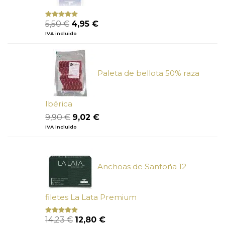
El
El
5,50
€
4,95
€
Valorado
con
5.00
de
precio
precio
IVA incluido
5
original
actual
era:
es:
5,50 €.
4,95 €.
Paleta de bellota 50% raza
Ibérica
El
El
9,90
€
9,02
€
precio
precio
IVA incluido
original
actual
era:
es:
9,90 €.
9,02 €.
Anchoas de Santoña 12
filetes La Lata Premium
El
El
14,23
€
12,80
€
Valorado