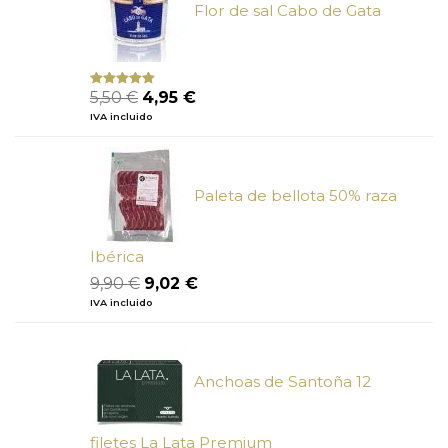
Flor de sal Cabo de Gata
El
El
5,50
€
4,95
€
Valorado
con
5.00
de
precio
precio
IVA incluido
5
original
actual
era:
es:
5,50 €.
4,95 €.
Paleta de bellota 50% raza
Ibérica
El
El
9,90
€
9,02
€
precio
precio
IVA incluido
original
actual
era:
es:
9,90 €.
9,02 €.
Anchoas de Santoña 12
filetes La Lata Premium