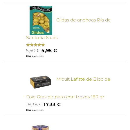
original
actual
era:
es:
6,73 €.
6,05 €.
Gildas de anchoas Ría de
Santoña 6 uds
El
El
5,50
€
4,95
€
Valorado
con
4.50
precio
precio
IVA incluido
de 5
original
actual
era:
es:
5,50 €.
4,95 €.
Micuit Lafitte de Bloc de
Foie Gras de pato con trozos 180 gr
El
El
19,38
€
17,33
€
precio
precio
IVA incluido
original
actual
era:
es:
19,38 €.
17,33 €.