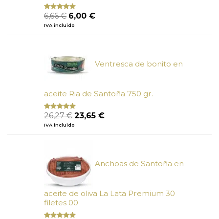
El
El
6,66
€
6,00
€
Valorado
con
4.80
precio
precio
IVA incluido
de 5
original
actual
era:
es:
6,66 €.
6,00 €.
Ventresca de bonito en
aceite Ria de Santoña 750 gr.
El
El
26,27
€
23,65
€
Valorado
con
5.00
de
precio
precio
IVA incluido
5
original
actual
era:
es:
26,27 €.
23,65 €.
Anchoas de Santoña en
aceite de oliva La Lata Premium 30
filetes 00