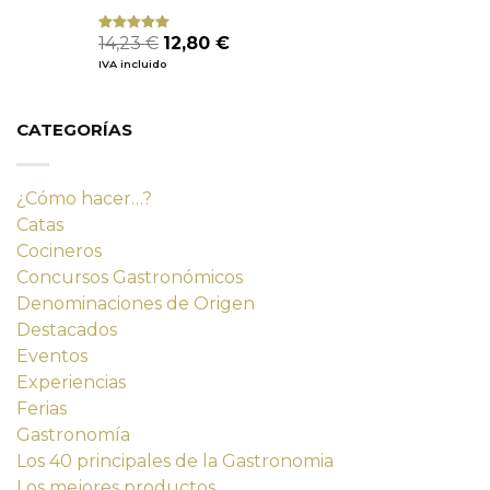
El
El
14,23
€
12,80
€
Valorado
con
4.80
precio
precio
IVA incluido
de 5
original
actual
era:
es:
14,23 €.
12,80 €.
CATEGORÍAS
¿Cómo hacer…?
Catas
Cocineros
Concursos Gastronómicos
Denominaciones de Origen
Destacados
Eventos
Experiencias
Ferias
Gastronomía
Los 40 principales de la Gastronomia
Los mejores productos