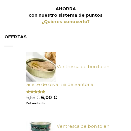
AHORRA
con nuestro sistema de puntos
¿Quieres conocerlo?
OFERTAS
Ventresca de bonito en
aceite de oliva Ría de Santoña
El
El
6,66
€
6,00
€
Valorado
con
4.80
precio
precio
IVA incluido
de 5
original
actual
era:
es:
6,66 €.
6,00 €.
Ventresca de bonito en