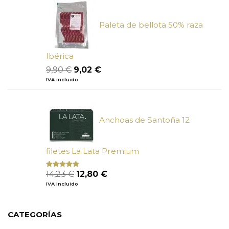
era:
es:
5,50 €.
4,95 €.
Paleta de bellota 50% raza
Ibérica
El
El
9,90
€
9,02
€
precio
precio
IVA incluido
original
actual
era:
es:
9,90 €.
9,02 €.
Anchoas de Santoña 12
filetes La Lata Premium
El
El
14,23
€
12,80
€
Valorado
con
4.80
precio
precio
IVA incluido
de 5
original
actual
era:
es:
14,23 €.
12,80 €.
CATEGORÍAS