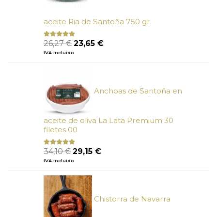
aceite Ria de Santoña 750 gr.
El
El
26,27
€
23,65
€
Valorado
con
5.00
de
precio
precio
IVA incluido
5
original
actual
era:
es:
26,27 €.
23,65 €.
Anchoas de Santoña en
aceite de oliva La Lata Premium 30
filetes 00
El
El
34,10
€
29,15
€
Valorado
con
4.89
precio
precio
IVA incluido
de 5
original
actual
era:
es:
34,10 €.
29,15 €.
Chistorra de Navarra