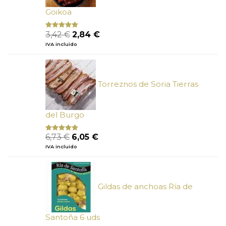
Goikoa
El
El
3,42
€
2,84
€
Valorado
con
4.75
precio
precio
IVA incluido
de 5
original
actual
era:
es:
3,42 €.
2,84 €.
Torreznos de Soria Tierras
del Burgo
El
El
6,73
€
6,05
€
Valorado
con
5.00
de
precio
precio
IVA incluido
5
original
actual
era:
es:
6,73 €.
6,05 €.
Gildas de anchoas Ría de
Santoña 6 uds