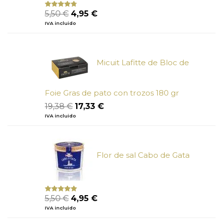
El
El
5,50
€
4,95
€
Valorado
con
4.50
precio
precio
IVA incluido
de 5
original
actual
era:
es:
5,50 €.
4,95 €.
Micuit Lafitte de Bloc de
Foie Gras de pato con trozos 180 gr
El
El
19,38
€
17,33
€
precio
precio
IVA incluido
original
actual
era:
es:
19,38 €.
17,33 €.
Flor de sal Cabo de Gata
El
El
5,50
€
4,95
€
Valorado
con
5.00
de
precio
precio
IVA incluido
5
original
actual