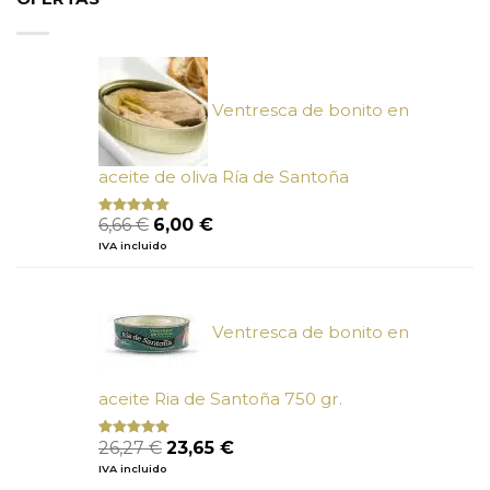
Ventresca de bonito en
aceite de oliva Ría de Santoña
El
El
6,66
€
6,00
€
Valorado
con
4.80
precio
precio
IVA incluido
de 5
original
actual
era:
es:
6,66 €.
6,00 €.
Ventresca de bonito en
aceite Ria de Santoña 750 gr.
El
El
26,27
€
23,65
€
Valorado
con
5.00
de
precio
precio
IVA incluido
5
original
actual