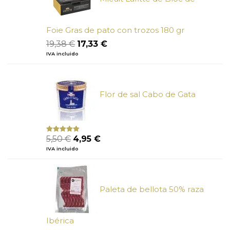
Foie Gras de pato con trozos 180 gr
El
El
19,38
€
17,33
€
precio
precio
IVA incluido
original
actual
era:
es:
19,38 €.
17,33 €.
Flor de sal Cabo de Gata
El
El
5,50
€
4,95
€
Valorado
con
5.00
de
precio
precio
IVA incluido
5
original
actual
era:
es:
5,50 €.
4,95 €.
Paleta de bellota 50% raza
Ibérica