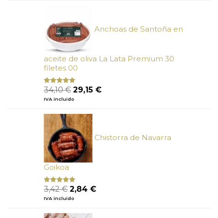
era:
es:
26,27 €.
23,65 €.
Anchoas de Santoña en
aceite de oliva La Lata Premium 30
filetes 00
El
El
34,10
€
29,15
€
Valorado
con
4.89
precio
precio
IVA incluido
de 5
original
actual
era:
es:
34,10 €.
29,15 €.
Chistorra de Navarra
Goikoa
El
El
3,42
€
2,84
€
Valorado
con
4.75
precio
precio
IVA incluido
de 5
original
actual
era:
es: