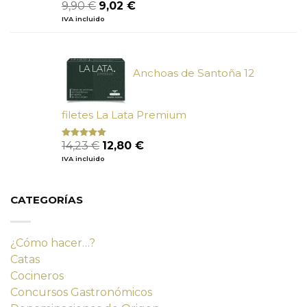
El
El
9,90
€
9,02
€
precio
precio
IVA incluido
original
actual
era:
es:
9,90 €.
9,02 €.
Anchoas de Santoña 12
filetes La Lata Premium
El
El
14,23
€
12,80
€
Valorado
con
4.80
precio
precio
IVA incluido
de 5
original
actual
era:
es:
14,23 €.
12,80 €.
CATEGORÍAS
¿Cómo hacer…?
Catas
Cocineros
Concursos Gastronómicos