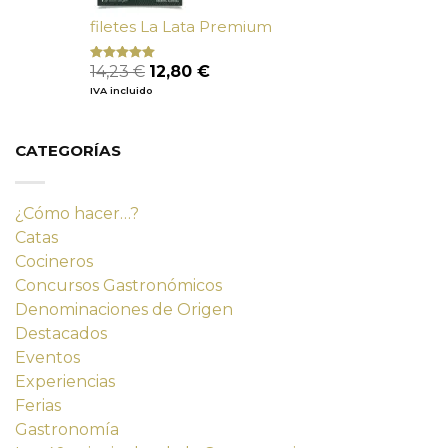
filetes La Lata Premium
El
El
14,23
€
12,80
€
Valorado
con
4.80
precio
precio
IVA incluido
de 5
original
actual
era:
es:
14,23 €.
12,80 €.
CATEGORÍAS
¿Cómo hacer…?
Catas
Cocineros
Concursos Gastronómicos
Denominaciones de Origen
Destacados
Eventos
Experiencias
Ferias
Gastronomía