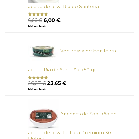
aceite de oliva Ría de Santoña
El
El
6,66
€
6,00
€
Valorado
con
4.80
precio
precio
IVA incluido
de 5
original
actual
era:
es:
6,66 €.
6,00 €.
Ventresca de bonito en
aceite Ria de Santoña 750 gr.
El
El
26,27
€
23,65
€
Valorado
con
5.00
de
precio
precio
IVA incluido
5
original
actual
era:
es:
26,27 €.
23,65 €.
Anchoas de Santoña en
aceite de oliva La Lata Premium 30
filetes 00