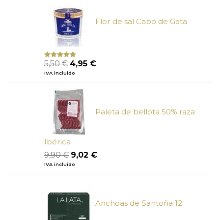
19,38 €.
17,33 €.
Flor de sal Cabo de Gata
El
El
5,50
€
4,95
€
Valorado
con
5.00
de
precio
precio
IVA incluido
5
original
actual
era:
es:
5,50 €.
4,95 €.
Paleta de bellota 50% raza
Ibérica
El
El
9,90
€
9,02
€
precio
precio
IVA incluido
original
actual
era:
es:
9,90 €.
9,02 €.
Anchoas de Santoña 12