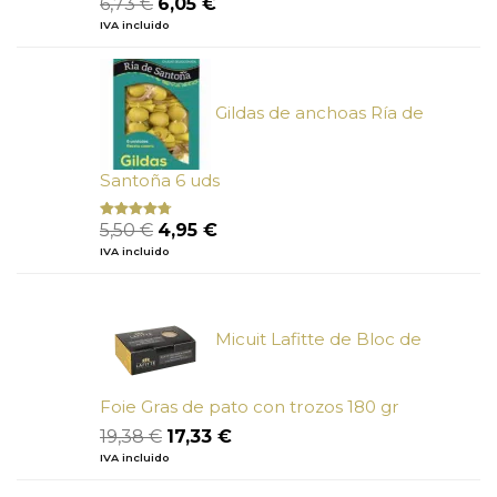
6,73
€
6,05
€
Valorado
con
5.00
de
precio
precio
IVA incluido
5
original
actual
era:
es:
6,73 €.
6,05 €.
Gildas de anchoas Ría de
Santoña 6 uds
El
El
5,50
€
4,95
€
Valorado
con
4.50
precio
precio
IVA incluido
de 5
original
actual
era:
es:
5,50 €.
4,95 €.
Micuit Lafitte de Bloc de
Foie Gras de pato con trozos 180 gr
El
El
19,38
€
17,33
€
precio
precio
IVA incluido
original
actual
era:
es: