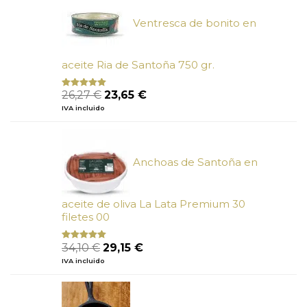
6,66 €.
6,00 €.
Ventresca de bonito en
aceite Ria de Santoña 750 gr.
El
El
26,27
€
23,65
€
Valorado
con
5.00
de
precio
precio
IVA incluido
5
original
actual
era:
es:
26,27 €.
23,65 €.
Anchoas de Santoña en
aceite de oliva La Lata Premium 30
filetes 00
El
El
34,10
€
29,15
€
Valorado
con
4.89
precio
precio
IVA incluido
de 5
original
actual
era:
es:
34,10 €.
29,15 €.