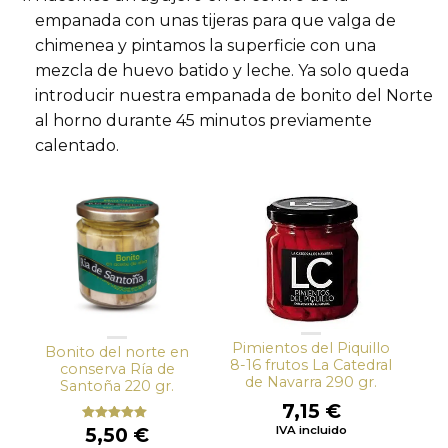
empanada con unas tijeras para que valga de
chimenea y pintamos la superficie con una
mezcla de huevo batido y leche. Ya solo queda
introducir nuestra empanada de bonito del Norte
al horno durante 45 minutos previamente
calentado.
Pimientos del Piquillo
Bonito del norte en
8-16 frutos La Catedral
conserva Ría de
de Navarra 290 gr.
Santoña 220 gr.
7,15
€
5,50
€
IVA incluido
Valorado
con
5.00
de