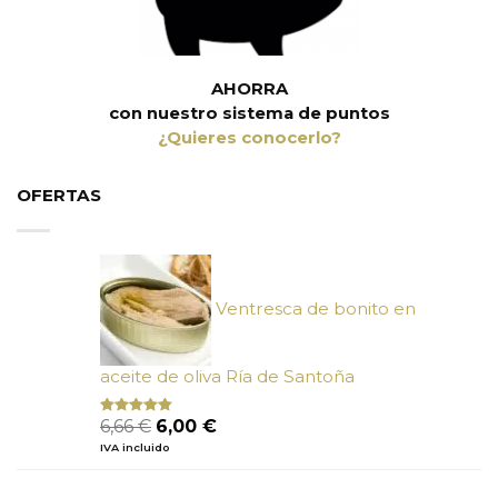
AHORRA
con nuestro sistema de puntos
¿Quieres conocerlo?
OFERTAS
Ventresca de bonito en
aceite de oliva Ría de Santoña
El
El
6,66
€
6,00
€
Valorado
con
4.80
precio
precio
IVA incluido
de 5
original
actual
era:
es: