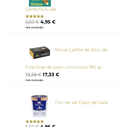
Santoña 6 uds
El
El
5,50
€
4,95
€
Valorado
con
4.50
precio
precio
IVA incluido
de 5
original
actual
era:
es:
5,50 €.
4,95 €.
Micuit Lafitte de Bloc de
Foie Gras de pato con trozos 180 gr
El
El
19,38
€
17,33
€
precio
precio
IVA incluido
original
actual
era:
es:
19,38 €.
17,33 €.
Flor de sal Cabo de Gata
El
El
5,50
€
4,95
€
Valorado