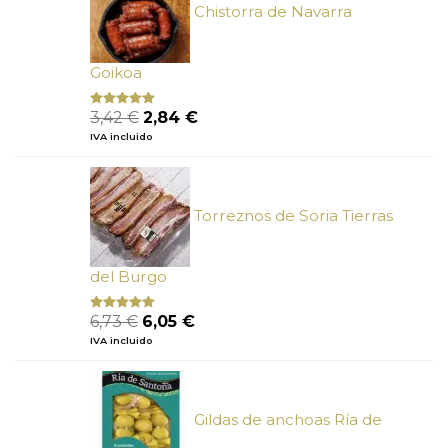
Chistorra de Navarra
Goikoa
El
El
3,42
€
2,84
€
Valorado
con
4.75
precio
precio
IVA incluido
de 5
original
actual
era:
es:
3,42 €.
2,84 €.
Torreznos de Soria Tierras
del Burgo
El
El
6,73
€
6,05
€
Valorado
con
5.00
de
precio
precio
IVA incluido
5
original
actual
era:
es:
6,73 €.
6,05 €.
Gildas de anchoas Ría de