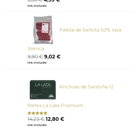
con
5.00
de
precio
precio
IVA incluido
5
original
actual
era:
es:
5,50 €.
4,95 €.
Paleta de bellota 50% raza
Ibérica
El
El
9,90
€
9,02
€
precio
precio
IVA incluido
original
actual
era:
es:
9,90 €.
9,02 €.
Anchoas de Santoña 12
filetes La Lata Premium
El
El
14,23
€
12,80
€
Valorado
con
4.80
precio
precio
IVA incluido
de 5
original
actual
era:
es: