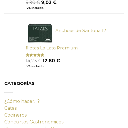
El
El
9,90
€
9,02
€
precio
precio
IVA incluido
original
actual
era:
es:
9,90 €.
9,02 €.
Anchoas de Santoña 12
filetes La Lata Premium
El
El
14,23
€
12,80
€
Valorado
con
4.80
precio
precio
IVA incluido
de 5
original
actual
era:
es:
14,23 €.
12,80 €.
CATEGORÍAS
¿Cómo hacer…?
Catas
Cocineros
Concursos Gastronómicos