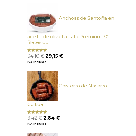
era:
es:
26,27 €.
23,65 €.
Anchoas de Santoña en
aceite de oliva La Lata Premium 30
filetes 00
El
El
34,10
€
29,15
€
Valorado
con
4.89
precio
precio
IVA incluido
de 5
original
actual
era:
es:
34,10 €.
29,15 €.
Chistorra de Navarra
Goikoa
El
El
3,42
€
2,84
€
Valorado
con
4.75
precio
precio
IVA incluido
de 5
original
actual
era:
es: