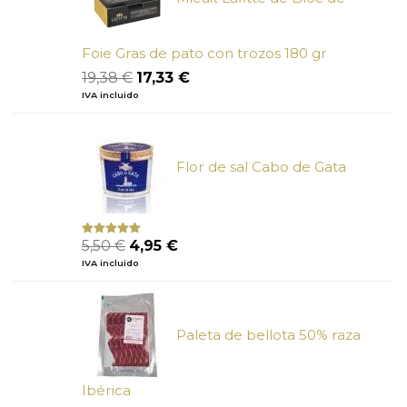
Foie Gras de pato con trozos 180 gr
El
El
19,38
€
17,33
€
precio
precio
IVA incluido
original
actual
era:
es:
19,38 €.
17,33 €.
Flor de sal Cabo de Gata
El
El
5,50
€
4,95
€
Valorado
con
5.00
de
precio
precio
IVA incluido
5
original
actual
era:
es:
5,50 €.
4,95 €.
Paleta de bellota 50% raza
Ibérica