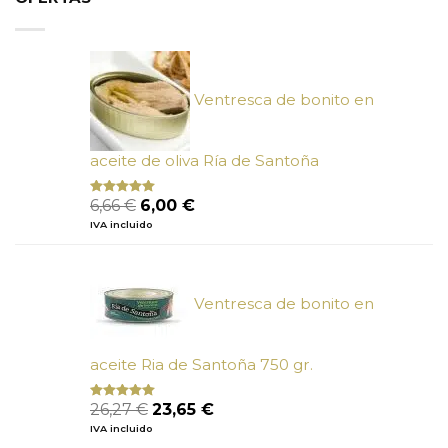
Ventresca de bonito en
aceite de oliva Ría de Santoña
El
El
6,66
€
6,00
€
Valorado
con
4.80
precio
precio
IVA incluido
de 5
original
actual
era:
es:
6,66 €.
6,00 €.
Ventresca de bonito en
aceite Ria de Santoña 750 gr.
El
El
26,27
€
23,65
€
Valorado
con
5.00
de
precio
precio
IVA incluido
5
original
actual