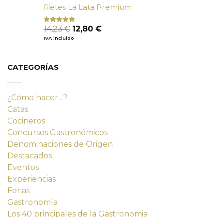
filetes La Lata Premium
El
El
14,23
€
12,80
€
Valorado
con
4.80
precio
precio
IVA incluido
de 5
original
actual
era:
es:
14,23 €.
12,80 €.
CATEGORÍAS
¿Cómo hacer…?
Catas
Cocineros
Concursos Gastronómicos
Denominaciones de Origen
Destacados
Eventos
Experiencias
Ferias
Gastronomía
Los 40 principales de la Gastronomia