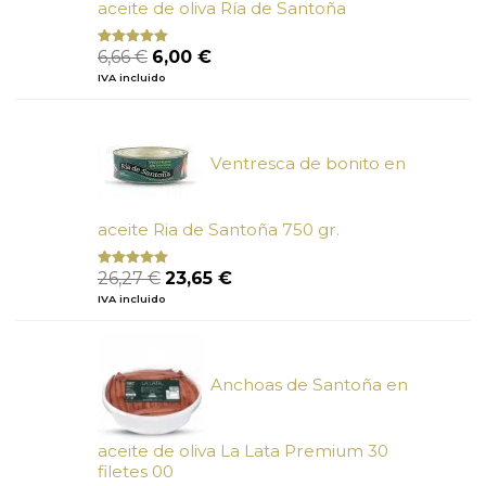
aceite de oliva Ría de Santoña
El
El
6,66
€
6,00
€
Valorado
con
4.80
precio
precio
IVA incluido
de 5
original
actual
era:
es:
6,66 €.
6,00 €.
Ventresca de bonito en
aceite Ria de Santoña 750 gr.
El
El
26,27
€
23,65
€
Valorado
con
5.00
de
precio
precio
IVA incluido
5
original
actual
era:
es:
26,27 €.
23,65 €.
Anchoas de Santoña en
aceite de oliva La Lata Premium 30
filetes 00