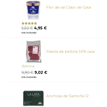
19,38 €.
17,33 €.
Flor de sal Cabo de Gata
El
El
5,50
€
4,95
€
Valorado
con
5.00
de
precio
precio
IVA incluido
5
original
actual
era:
es:
5,50 €.
4,95 €.
Paleta de bellota 50% raza
Ibérica
El
El
9,90
€
9,02
€
precio
precio
IVA incluido
original
actual
era:
es:
9,90 €.
9,02 €.
Anchoas de Santoña 12