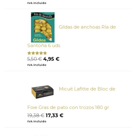
con
5.00
de
precio
precio
IVA incluido
5
original
actual
era:
es:
6,73 €.
6,05 €.
Gildas de anchoas Ría de
Santoña 6 uds
El
El
5,50
€
4,95
€
Valorado
con
4.50
precio
precio
IVA incluido
de 5
original
actual
era:
es:
5,50 €.
4,95 €.
Micuit Lafitte de Bloc de
Foie Gras de pato con trozos 180 gr
El
El
19,38
€
17,33
€
precio
precio
IVA incluido
original
actual
era:
es: