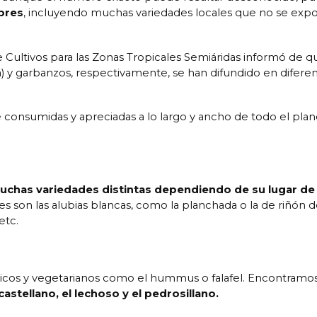
bres
, incluyendo muchas variedades locales que no se expo
e Cultivos para las Zonas Tropicales Semiáridas informó de q
) y garbanzos, respectivamente, se han difundido en difere
consumidas y apreciadas a lo largo y ancho de todo el plan
uchas variedades distintas dependiendo de su lugar de
es son las alubias blancas, como la planchada o la de riñón d
etc.
ticos y vegetarianos como el hummus o falafel. Encontramo
astellano, el lechoso y el pedrosillano.