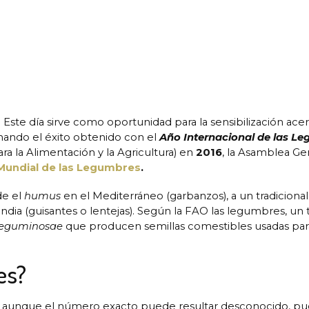
.
Este día sirve como oportunidad para la sensibilización acer
hando el éxito obtenido con el
Año Internacional de las L
ra la Alimentación y la Agricultura) en
2016
, la Asamblea Ge
Mundial de las Legumbres
.
de el
humus
en el Mediterráneo (garbanzos), a un tradicional
India (guisantes o lentejas). Según la FAO las legumbres, un 
eguminosae
que producen semillas comestibles usadas par
es?
: aunque el número exacto puede resultar desconocido, p