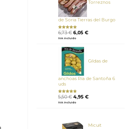
Torreznos
de Soria Tierras del Burgo
El
El
6,73
€
6,05
€
Valorado
con
5.00
de
precio
precio
IVA incluido
5
original
actual
era:
es:
6,73 €.
6,05 €.
Gildas de
anchoas Ría de Santoña 6
uds
El
El
5,50
€
4,95
€
Valorado
con
4.50
precio
precio
IVA incluido
de 5
original
actual
era:
es:
5,50 €.
4,95 €.
Micuit
a