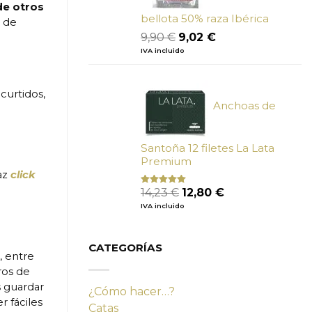
de otros
bellota 50% raza Ibérica
, de
El
El
9,90
€
9,02
€
precio
precio
IVA incluido
original
actual
era:
es:
9,90 €.
9,02 €.
curtidos,
Anchoas de
Santoña 12 filetes La Lata
Premium
az
click
El
El
14,23
€
12,80
€
Valorado
con
4.80
precio
precio
IVA incluido
de 5
original
actual
era:
es:
14,23 €.
12,80 €.
CATEGORÍAS
, entre
ros de
s guardar
¿Cómo hacer…?
 fáciles
Catas