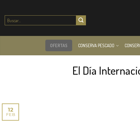
Buscar
por:
OFERTAS
CONSERVA PESCADO
CONSER
El Día Internac
12
FEB