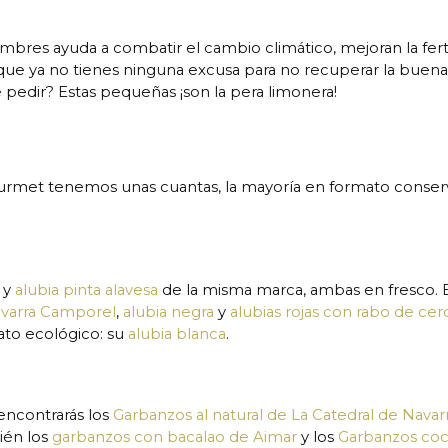
umbres ayuda a combatir el cambio climático, mejoran la fert
o que ya no tienes ninguna excusa para no recuperar la buena
edir? Estas pequeñas ¡son la pera limonera!
ourmet tenemos unas cuantas, la mayoría en formato conser
:
y
alubia pinta alavesa
de la misma marca, ambas en fresco. 
avarra Camporel
,
alubia negra
y
alubias rojas con rabo de cer
to ecológico: su
alubia blanca
.
encontrarás los
Garbanzos al natural de La Catedral de Navar
ién los
garbanzos con bacalao de Aimar
y los
Garbanzos coc