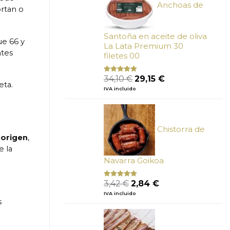
Anchoas de
rtan o
Santoña en aceite de oliva
ue 66 y
La Lata Premium 30
ntes
filetes 00
El
El
34,10
€
29,15
€
Valorado
eta.
con
4.89
precio
precio
IVA incluido
de 5
original
actual
era:
es:
34,10 €.
29,15 €.
Chistorra de
 origen
,
e la
Navarra Goikoa
El
El
3,42
€
2,84
€
Valorado
con
4.75
precio
precio
IVA incluido
de 5
original
actual
s
era:
es:
3,42 €.
2,84 €.