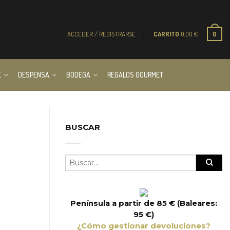
ACCEDER / REGISTRARSE
CARRITO
0,00
€
0
E
DESPENSA
BODEGA
REGALOS GOURMET
BUSCAR
Península a partir de 85 € (Baleares:
95 €)
¿Cómo gestionar devoluciones?