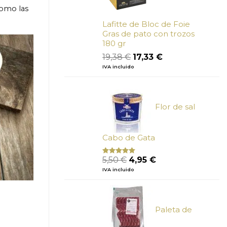
como las
Lafitte de Bloc de Foie
Gras de pato con trozos
180 gr
El
El
19,38
€
17,33
€
precio
precio
IVA incluido
original
actual
era:
es:
19,38 €.
17,33 €.
Flor de sal
Cabo de Gata
El
El
5,50
€
4,95
€
Valorado
con
5.00
de
precio
precio
IVA incluido
5
original
actual
era:
es:
5,50 €.
4,95 €.
Paleta de