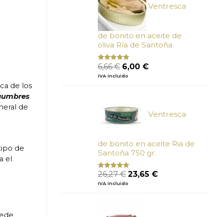
Ventresca
de bonito en aceite de
oliva Ría de Santoña
El
El
6,66
€
6,00
€
Valorado
con
4.80
precio
precio
IVA incluido
de 5
original
actual
ca de los
era:
es:
egumbres
6,66 €.
6,00 €.
neral de
Ventresca
de bonito en aceite Ria de
tipo de
Santoña 750 gr.
a el
El
El
26,27
€
23,65
€
Valorado
con
5.00
de
precio
precio
IVA incluido
5
original
actual
era:
es:
26,27 €.
23,65 €.
uede