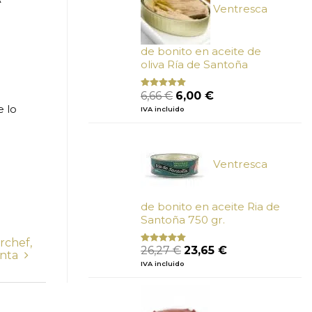
Ventresca
de bonito en aceite de
oliva Ría de Santoña
El
El
6,66
€
6,00
€
Valorado
con
4.80
precio
precio
e lo
IVA incluido
de 5
original
actual
era:
es:
6,66 €.
6,00 €.
Ventresca
de bonito en aceite Ria de
Santoña 750 gr.
rchef,
El
El
26,27
€
23,65
€
Valorado
enta
con
5.00
de
precio
precio
IVA incluido
5
original
actual
era:
es:
26,27 €.
23,65 €.