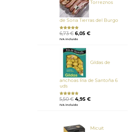
Torreznos
de Soria Tierras del Burgo
El
El
6,73
€
6,05
€
Valorado
con
5.00
de
precio
precio
IVA incluido
5
original
actual
era:
es:
6,73 €.
6,05 €.
Gildas de
anchoas Ría de Santoña 6
uds
El
El
5,50
€
4,95
€
Valorado
con
4.50
precio
precio
IVA incluido
de 5
original
actual
era:
es:
5,50 €.
4,95 €.
Micuit