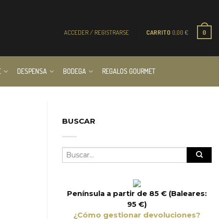
ACCEDER / REGISTRARSE
CARRITO
0,00
€
0
E
DESPENSA
BODEGA
REGALOS GOURMET
BUSCAR
Península a partir de 85 € (Baleares:
95 €)
¿Cómo gestionar devoluciones?