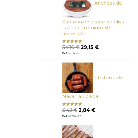
Anchoas de
Santoña en aceite de oliva
La Lata Premium 30
filetes 00
El
El
34,10
€
29,15
€
Valorado
con
4.89
precio
precio
IVA incluido
de 5
original
actual
era:
es:
34,10 €.
29,15 €.
Chistorra de
Navarra Goikoa
El
El
3,42
€
2,84
€
Valorado
con
4.75
precio
precio
IVA incluido
de 5
original
actual
era:
es:
3,42 €.
2,84 €.