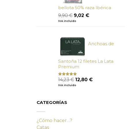
bellota 50% raza Ibérica
El
El
9,90
€
9,02
€
precio
precio
IVA incluido
original
actual
era:
es:
9,90 €.
9,02 €.
Anchoas de
Santoña 12 filetes La Lata
Premium
El
El
14,23
€
12,80
€
Valorado
con
4.80
precio
precio
IVA incluido
de 5
original
actual
era:
es:
14,23 €.
12,80 €.
CATEGORÍAS
¿Cómo hacer…?
Catas