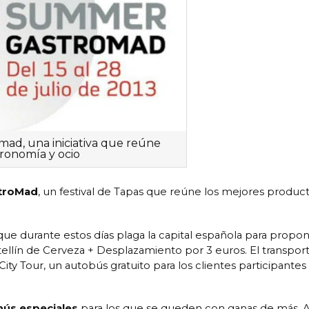
ad, una iniciativa que reúne
ronomía y ocio
troMad
, un festival de Tapas que reúne los mejores product
que durante estos días plaga la capital española para propon
otellín de Cerveza + Desplazamiento por 3 euros. El transpor
ty Tour, un autobús gratuito para los clientes participantes
ús especiales
para los que se queden con ganas de más. 