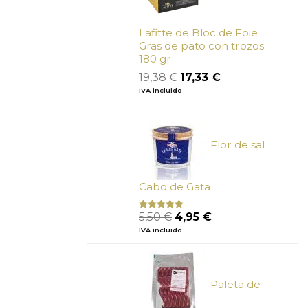
Lafitte de Bloc de Foie
Gras de pato con trozos
180 gr
El
El
19,38
€
17,33
€
precio
precio
IVA incluido
original
actual
era:
es:
19,38 €.
17,33 €.
Flor de sal
Cabo de Gata
El
El
5,50
€
4,95
€
Valorado
con
5.00
de
precio
precio
IVA incluido
5
original
actual
era:
es:
5,50 €.
4,95 €.
Paleta de