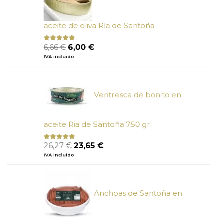
aceite de oliva Ría de Santoña
El
El
6,66
€
6,00
€
Valorado
con
4.80
precio
precio
IVA incluido
de 5
original
actual
era:
es:
6,66 €.
6,00 €.
Ventresca de bonito en
aceite Ria de Santoña 750 gr.
El
El
26,27
€
23,65
€
Valorado
con
5.00
de
precio
precio
IVA incluido
5
original
actual
era:
es:
26,27 €.
23,65 €.
Anchoas de Santoña en