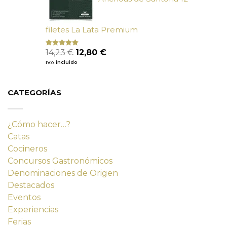
filetes La Lata Premium
El
El
14,23
€
12,80
€
Valorado
con
4.80
precio
precio
IVA incluido
de 5
original
actual
era:
es:
14,23 €.
12,80 €.
CATEGORÍAS
¿Cómo hacer…?
Catas
Cocineros
Concursos Gastronómicos
Denominaciones de Origen
Destacados
Eventos
Experiencias
Ferias