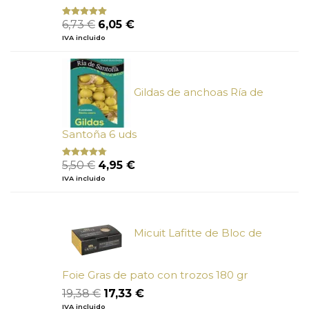
El
El
6,73
€
6,05
€
Valorado
con
5.00
de
precio
precio
IVA incluido
5
original
actual
era:
es:
6,73 €.
6,05 €.
Gildas de anchoas Ría de
Santoña 6 uds
El
El
5,50
€
4,95
€
Valorado
con
4.50
precio
precio
IVA incluido
de 5
original
actual
era:
es:
5,50 €.
4,95 €.
Micuit Lafitte de Bloc de
Foie Gras de pato con trozos 180 gr
El
El
19,38
€
17,33
€
precio
precio
IVA incluido