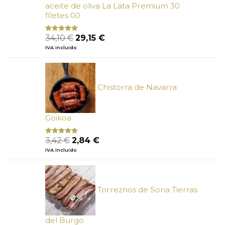
aceite de oliva La Lata Premium 30
filetes 00
El
El
34,10
€
29,15
€
Valorado
con
4.89
precio
precio
IVA incluido
de 5
original
actual
era:
es:
34,10 €.
29,15 €.
Chistorra de Navarra
Goikoa
El
El
3,42
€
2,84
€
Valorado
con
4.75
precio
precio
IVA incluido
de 5
original
actual
era:
es:
3,42 €.
2,84 €.
Torreznos de Soria Tierras
del Burgo