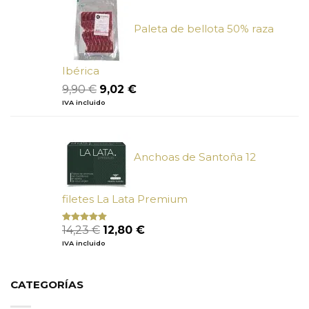
5,50 €.
4,95 €.
Paleta de bellota 50% raza
Ibérica
El
El
9,90
€
9,02
€
precio
precio
IVA incluido
original
actual
era:
es:
9,90 €.
9,02 €.
Anchoas de Santoña 12
filetes La Lata Premium
El
El
14,23
€
12,80
€
Valorado
con
4.80
precio
precio
IVA incluido
de 5
original
actual
era:
es:
14,23 €.
12,80 €.
CATEGORÍAS