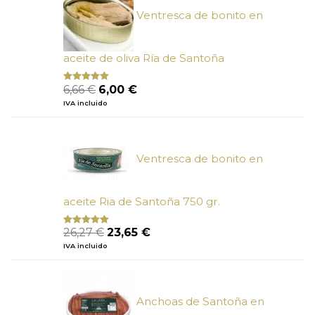
Ventresca de bonito en
aceite de oliva Ría de Santoña
El
El
6,66
€
6,00
€
Valorado
con
4.80
precio
precio
IVA incluido
de 5
original
actual
era:
es:
6,66 €.
6,00 €.
Ventresca de bonito en
aceite Ria de Santoña 750 gr.
El
El
26,27
€
23,65
€
Valorado
con
5.00
de
precio
precio
IVA incluido
5
original
actual
era:
es:
26,27 €.
23,65 €.
Anchoas de Santoña en