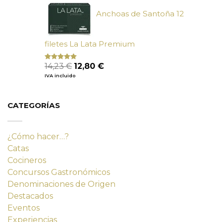
9,90 €.
9,02 €.
Anchoas de Santoña 12
filetes La Lata Premium
El
El
14,23
€
12,80
€
Valorado
con
4.80
precio
precio
IVA incluido
de 5
original
actual
era:
es:
14,23 €.
12,80 €.
CATEGORÍAS
¿Cómo hacer…?
Catas
Cocineros
Concursos Gastronómicos
Denominaciones de Origen
Destacados
Eventos
Experiencias