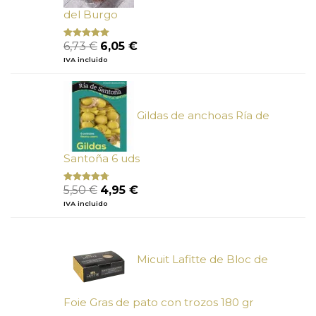
del Burgo
El
El
6,73
€
6,05
€
Valorado
con
5.00
de
precio
precio
IVA incluido
5
original
actual
era:
es:
6,73 €.
6,05 €.
Gildas de anchoas Ría de
Santoña 6 uds
El
El
5,50
€
4,95
€
Valorado
con
4.50
precio
precio
IVA incluido
de 5
original
actual
era:
es:
5,50 €.
4,95 €.
Micuit Lafitte de Bloc de
Foie Gras de pato con trozos 180 gr