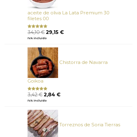
aceite de oliva La Lata Premium 30
filetes 00
El
El
34,10
€
29,15
€
Valorado
con
4.89
precio
precio
IVA incluido
de 5
original
actual
era:
es:
34,10 €.
29,15 €.
Chistorra de Navarra
Goikoa
El
El
3,42
€
2,84
€
Valorado
con
4.75
precio
precio
IVA incluido
de 5
original
actual
era:
es:
3,42 €.
2,84 €.
Torreznos de Soria Tierras