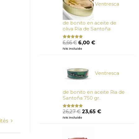
Ventresca
de bonito en aceite de
oliva Ría de Santoña
El
El
6,66
€
6,00
€
Valorado
con
4.80
precio
precio
IVA incluido
de 5
original
actual
era:
es:
6,66 €.
6,00 €.
Ventresca
de bonito en aceite Ria de
Santoña 750 gr.
El
El
26,27
€
23,65
€
Valorado
con
5.00
de
precio
precio
IVA incluido
5
ités
original
actual
era:
es:
26,27 €.
23,65 €.