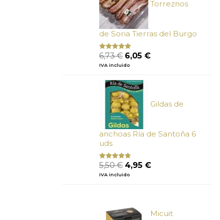
Torreznos
de Soria Tierras del Burgo
El
El
6,73
€
6,05
€
Valorado
con
5.00
de
precio
precio
IVA incluido
5
original
actual
era:
es:
6,73 €.
6,05 €.
Gildas de
anchoas Ría de Santoña 6
uds
El
El
5,50
€
4,95
€
Valorado
con
4.50
precio
precio
IVA incluido
de 5
original
actual
era:
es:
5,50 €.
4,95 €.
Micuit