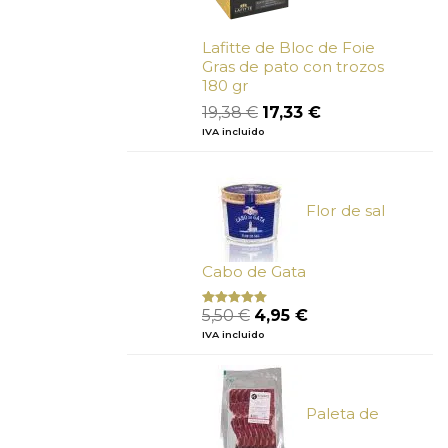
Lafitte de Bloc de Foie
Gras de pato con trozos
180 gr
El
El
19,38
€
17,33
€
precio
precio
IVA incluido
original
actual
era:
es:
19,38 €.
17,33 €.
Flor de sal
Cabo de Gata
El
El
5,50
€
4,95
€
Valorado
con
5.00
de
precio
precio
IVA incluido
5
original
actual
era:
es:
5,50 €.
4,95 €.
Paleta de