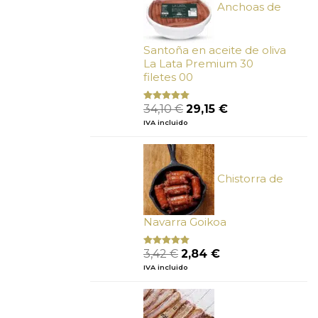
Anchoas de
Santoña en aceite de oliva
La Lata Premium 30
filetes 00
El
El
34,10
€
29,15
€
Valorado
con
4.89
precio
precio
IVA incluido
de 5
original
actual
era:
es:
34,10 €.
29,15 €.
Chistorra de
Navarra Goikoa
El
El
3,42
€
2,84
€
Valorado
con
4.75
precio
precio
IVA incluido
de 5
original
actual
era:
es:
3,42 €.
2,84 €.