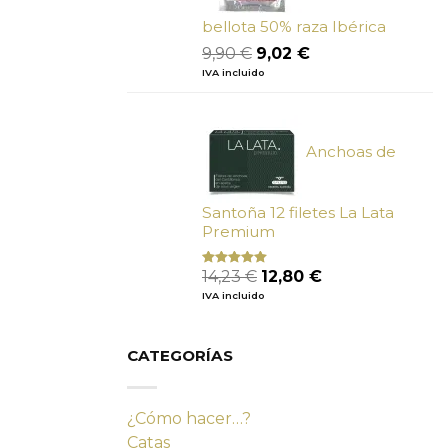
bellota 50% raza Ibérica
El
El
9,90
€
9,02
€
precio
precio
IVA incluido
original
actual
era:
es:
9,90 €.
9,02 €.
Anchoas de
Santoña 12 filetes La Lata
Premium
El
El
14,23
€
12,80
€
Valorado
con
4.80
precio
precio
IVA incluido
de 5
original
actual
era:
es:
14,23 €.
12,80 €.
CATEGORÍAS
¿Cómo hacer…?
Catas