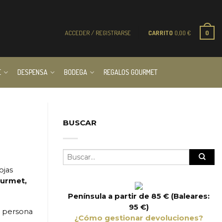
ACCEDER / REGISTRARSE
CARRITO
0,00
€
0
E
DESPENSA
BODEGA
REGALOS GOURMET
BUSCAR
ojas
ourmet,
Península a partir de 85 € (Baleares:
95 €)
a persona
¿Cómo gestionar devoluciones?