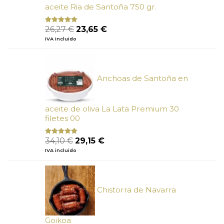
aceite Ria de Santoña 750 gr.
El
El
26,27
€
23,65
€
Valorado
con
5.00
de
precio
precio
IVA incluido
5
original
actual
era:
es:
26,27 €.
23,65 €.
Anchoas de Santoña en
aceite de oliva La Lata Premium 30
filetes 00
El
El
34,10
€
29,15
€
Valorado
con
4.89
precio
precio
IVA incluido
de 5
original
actual
era:
es:
34,10 €.
29,15 €.
Chistorra de Navarra
Goikoa