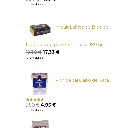
con
4.50
precio
precio
IVA incluido
de 5
original
actual
era:
es:
5,50 €.
4,95 €.
Micuit Lafitte de Bloc de
Foie Gras de pato con trozos 180 gr
El
El
19,38
€
17,33
€
precio
precio
IVA incluido
original
actual
era:
es:
19,38 €.
17,33 €.
Flor de sal Cabo de Gata
El
El
5,50
€
4,95
€
Valorado
con
5.00
de
precio
precio
IVA incluido
5
original
actual
era:
es:
5,50 €.
4,95 €.