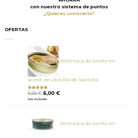
con nuestro sistema de puntos
¿Quieres conocerlo?
OFERTAS
Ventresca de bonito en
aceite de oliva Ría de Santoña
El
El
6,66
€
6,00
€
Valorado
con
4.80
precio
precio
IVA incluido
de 5
original
actual
era:
es:
6,66 €.
6,00 €.
Ventresca de bonito en