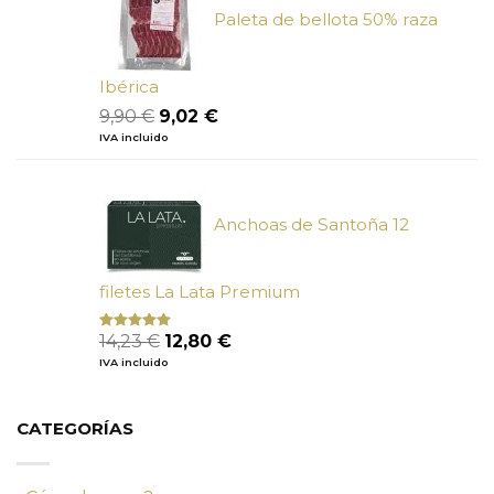
Paleta de bellota 50% raza
Ibérica
El
El
9,90
€
9,02
€
precio
precio
IVA incluido
original
actual
era:
es:
9,90 €.
9,02 €.
Anchoas de Santoña 12
filetes La Lata Premium
El
El
14,23
€
12,80
€
Valorado
con
4.80
precio
precio
IVA incluido
de 5
original
actual
era:
es:
14,23 €.
12,80 €.
CATEGORÍAS