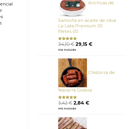
Anchoas de
sencial
e
es
Santoña en aceite de oliva
e.
La Lata Premium 30
filetes 00
El
El
34,10
€
29,15
€
Valorado
con
4.89
precio
precio
IVA incluido
de 5
original
actual
era:
es:
34,10 €.
29,15 €.
Chistorra de
Navarra Goikoa
El
El
3,42
€
2,84
€
Valorado
con
4.75
precio
precio
IVA incluido
de 5
original
actual
era:
es:
3,42 €.
2,84 €.