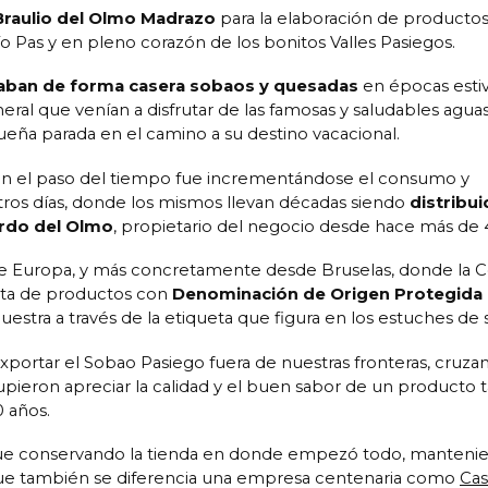
Braulio del Olmo Madrazo
para la elaboración de productos
l río Pas y en pleno corazón de los bonitos Valles Pasiegos.
aban de forma casera sobaos y quesadas
en épocas estiv
neral que venían a disfrutar de las famosas y saludables agua
ueña parada en el camino a su destino vacacional.
con el paso del tiempo fue incrementándose el consumo y
ros días, donde los mismos llevan décadas siendo
distribu
ardo del Olmo
, propietario del negocio desde hace más de 
de Europa, y más concretamente desde Bruselas, donde la 
sta de productos con
Denominación de Origen Protegida 
uestra a través de la etiqueta que figura en los estuches de 
exportar el Sobao Pasiego fuera de nuestras fronteras, cruza
eron apreciar la calidad y el buen sabor de un producto t
 años.
sigue conservando la tienda en donde empezó todo, manteni
o que también se diferencia una empresa centenaria como
Ca