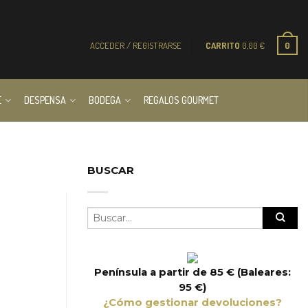
ACCEDER / REGISTRARSE
CARRITO
0,00
€
0
E
DESPENSA
BODEGA
REGALOS GOURMET
BUSCAR
Península a partir de 85 € (Baleares:
95 €)
¿Cómo gestionar devoluciones?