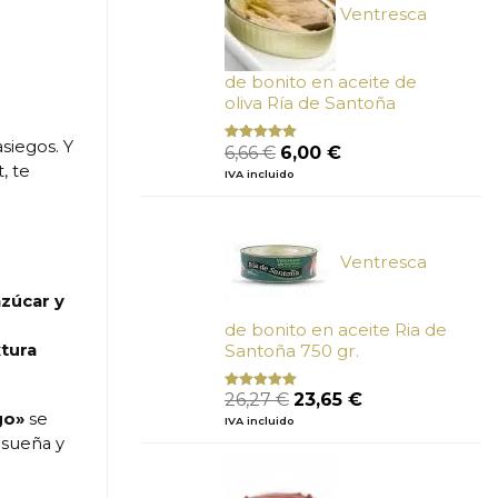
Ventresca
de bonito en aceite de
oliva Ría de Santoña
siegos. Y
El
El
6,66
€
6,00
€
Valorado
con
4.80
precio
precio
, te
IVA incluido
de 5
original
actual
era:
es:
6,66 €.
6,00 €.
Ventresca
azúcar y
de bonito en aceite Ria de
tura
Santoña 750 gr.
El
El
26,27
€
23,65
€
Valorado
con
5.00
de
precio
precio
go»
se
IVA incluido
5
original
actual
isueña y
era:
es:
26,27 €.
23,65 €.