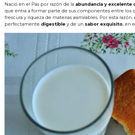
Nació en el Pas por razón de la
abundancia y excelente 
que entra a formar parte de sus componentes entre los 
frescura y riqueza de materias asimilables. Por esta razón
perfectamente
digestible
y de un
sabor exquisito
, en 