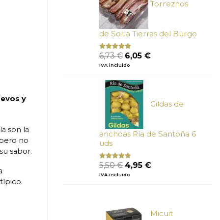
Torreznos
de Soria Tierras del Burgo
El
El
6,73
€
6,05
€
Valorado
con
5.00
de
precio
precio
IVA incluido
5
original
actual
era:
es:
6,73 €.
6,05 €.
uevos y
Gildas de
la son la
anchoas Ría de Santoña 6
 pero no
uds
su sabor.
El
El
5,50
€
4,95
€
Valorado
a
con
4.50
precio
precio
IVA incluido
de 5
original
actual
típico.
era:
es:
5,50 €.
4,95 €.
Micuit