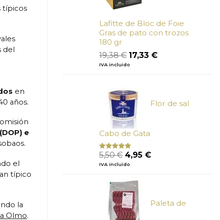
 típicos
Lafitte de Bloc de Foie
Gras de pato con trozos
ales
180 gr
s del
El
El
19,38
€
17,33
€
precio
precio
IVA incluido
original
actual
era:
es:
19,38 €.
17,33 €.
idos
en
40 años.
Flor de sal
Comisión
(DOP) e
Cabo de Gata
sobaos.
El
El
5,50
€
4,95
€
Valorado
con
5.00
de
precio
precio
ndo el
IVA incluido
5
original
actual
an típico
era:
es:
5,50 €.
4,95 €.
Paleta de
endo la
sa Olmo
.