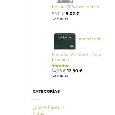
bellota 50% raza Ibérica
El
El
9,90
€
9,02
€
precio
precio
IVA incluido
original
actual
era:
es:
9,90 €.
9,02 €.
Anchoas de
Santoña 12 filetes La Lata
Premium
El
El
14,23
€
12,80
€
Valorado
con
4.80
precio
precio
IVA incluido
de 5
original
actual
era:
es:
14,23 €.
12,80 €.
CATEGORÍAS
¿Cómo hacer…?
Catas