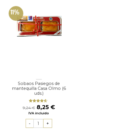
11%
Sobaos Pasiegos de
mantequilla Casa Olmo (6
uds.)
El
El
8,25
€
Valorad
9,24
€
o con
precio
precio
IVA incluido
4.25
de 5
original
actual
era:
es:
9,24 €.
8,25 €.