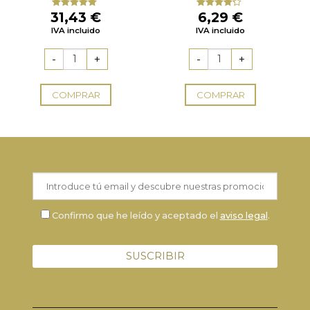
31,43
€
6,29
€
Valorado
Valorado
con
5.00
de
con
4.00
IVA incluido
IVA incluido
5
de 5
COMPRAR
COMPRAR
Confirmo que he leído y aceptado el
aviso legal
.