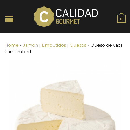
0
Home
»
Jamón | Embutidos | Quesos
»
Queso de vaca
Camembert