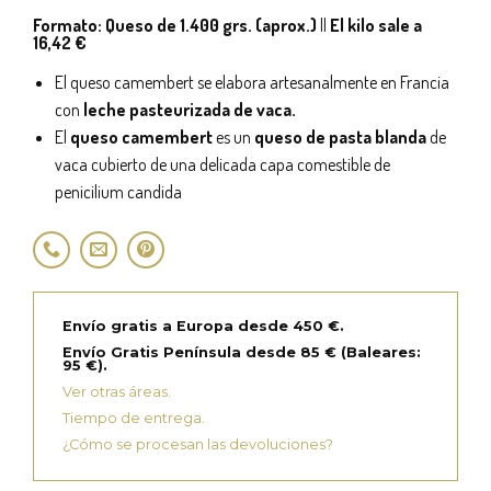
Formato: Queso de 1.400 grs. (aprox.)
||
El kilo sale a
16,42 €
El queso camembert se elabora artesanalmente en Francia
con
leche pasteurizada de vaca.
El
queso camembert
es un
queso de pasta blanda
de
vaca cubierto de una delicada capa comestible de
penicilium candida
Envío gratis a Europa desde 450 €.
Envío Gratis Península desde 85 € (Baleares:
95 €).
Ver otras áreas.
Tiempo de entrega.
¿Cómo se procesan las devoluciones?