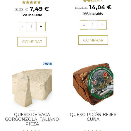
El
El
14,04
€
Valorado
El
El
7,49
€
15,71
€
Valorado
8,38
€
con
precio
precio
con
5.00
de
precio
precio
IVA incluido
2.33
IVA incluido
5
original
actual
de 5
original
actual
era:
es:
era:
es:
15,71 €.
14,04 
8,38 €.
7,49 €.
COMPRAR
COMPRAR
QUESO DE VACA
QUESO PICÓN BEJES
GORGONZOLA ITALIANO
CUÑA
PIEZA