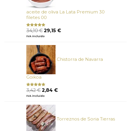
aceite de oliva La Lata Premium 30
filetes 00
El
El
34,10
€
29,15
€
Valorado
con
4.89
precio
precio
IVA incluido
de 5
original
actual
era:
es:
34,10 €.
29,15 €.
Chistorra de Navarra
Goikoa
El
El
3,42
€
2,84
€
Valorado
con
4.75
precio
precio
IVA incluido
de 5
original
actual
era:
es:
3,42 €.
2,84 €.
Torreznos de Soria Tierras