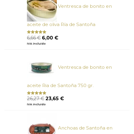
Ventresca de bonito en
aceite de oliva Ría de Santoña
El
El
6,66
€
6,00
€
Valorado
con
4.80
precio
precio
IVA incluido
de 5
original
actual
era:
es:
6,66 €.
6,00 €.
Ventresca de bonito en
aceite Ria de Santoña 750 gr.
El
El
26,27
€
23,65
€
Valorado
con
5.00
de
precio
precio
IVA incluido
5
original
actual
era:
es:
26,27 €.
23,65 €.
Anchoas de Santoña en