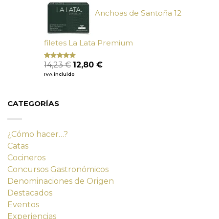
9,90 €.
9,02 €.
Anchoas de Santoña 12
filetes La Lata Premium
El
El
14,23
€
12,80
€
Valorado
con
4.80
precio
precio
IVA incluido
de 5
original
actual
era:
es:
14,23 €.
12,80 €.
CATEGORÍAS
¿Cómo hacer…?
Catas
Cocineros
Concursos Gastronómicos
Denominaciones de Origen
Destacados
Eventos
Experiencias