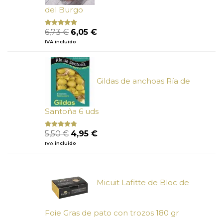
del Burgo
El
El
6,73
€
6,05
€
Valorado
con
5.00
de
precio
precio
IVA incluido
5
original
actual
era:
es:
6,73 €.
6,05 €.
Gildas de anchoas Ría de
Santoña 6 uds
El
El
5,50
€
4,95
€
Valorado
con
4.50
precio
precio
IVA incluido
de 5
original
actual
era:
es:
5,50 €.
4,95 €.
Micuit Lafitte de Bloc de
Foie Gras de pato con trozos 180 gr