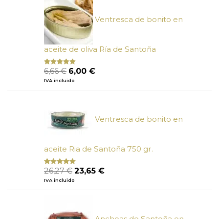
Ventresca de bonito en
aceite de oliva Ría de Santoña
El
El
6,66
€
6,00
€
Valorado
con
4.80
precio
precio
IVA incluido
de 5
original
actual
era:
es:
6,66 €.
6,00 €.
Ventresca de bonito en
aceite Ria de Santoña 750 gr.
El
El
26,27
€
23,65
€
Valorado
con
5.00
de
precio
precio
IVA incluido
5
original
actual
era:
es:
26,27 €.
23,65 €.
Anchoas de Santoña en