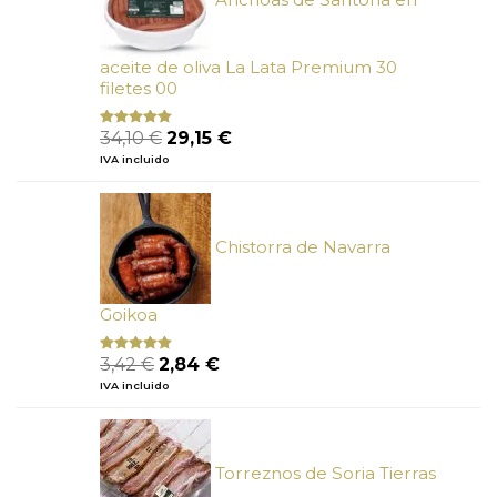
aceite de oliva La Lata Premium 30
filetes 00
El
El
34,10
€
29,15
€
Valorado
con
4.89
precio
precio
IVA incluido
de 5
original
actual
era:
es:
34,10 €.
29,15 €.
Chistorra de Navarra
Goikoa
El
El
3,42
€
2,84
€
Valorado
con
4.75
precio
precio
IVA incluido
de 5
original
actual
era:
es:
3,42 €.
2,84 €.
Torreznos de Soria Tierras