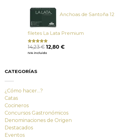
era:
es:
9,90 €.
9,02 €.
Anchoas de Santoña 12
filetes La Lata Premium
El
El
14,23
€
12,80
€
Valorado
con
4.80
precio
precio
IVA incluido
de 5
original
actual
era:
es:
14,23 €.
12,80 €.
CATEGORÍAS
¿Cómo hacer…?
Catas
Cocineros
Concursos Gastronómicos
Denominaciones de Origen
Destacados
Eventos