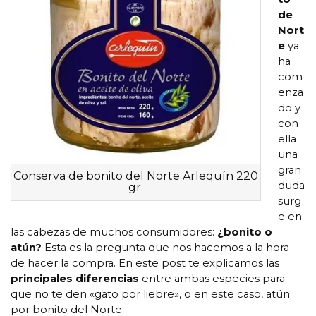
de
Nort
e
ya
ha
com
enza
do y
con
ella
una
gran
Conserva de bonito del Norte Arlequín 220
duda
gr.
surg
e en
las cabezas de muchos consumidores:
¿bonito o
atún?
Esta es la pregunta que nos hacemos a la hora
de hacer la compra. En este post te explicamos las
principales diferencias
entre ambas especies para
que no te den «gato por liebre», o en este caso, atún
por bonito del Norte.