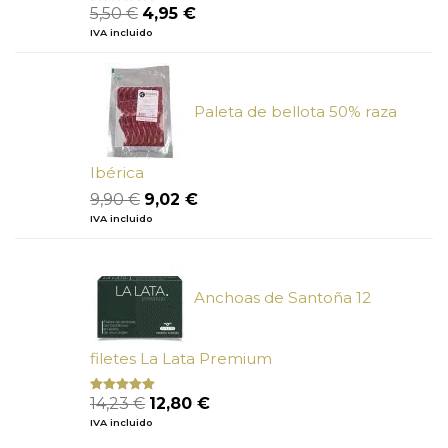
El
El
5,50
€
4,95
€
Valorado
con
5.00
de
precio
precio
IVA incluido
5
original
actual
era:
es:
5,50 €.
4,95 €.
Paleta de bellota 50% raza
Ibérica
El
El
9,90
€
9,02
€
precio
precio
IVA incluido
original
actual
era:
es:
9,90 €.
9,02 €.
Anchoas de Santoña 12
filetes La Lata Premium
El
El
14,23
€
12,80
€
Valorado
con
4.80
precio
precio
IVA incluido
de 5
original
actual