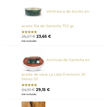
era:
es:
6,66 €.
6,00 €.
Ventresca de bonito en
aceite Ria de Santoña 750 gr.
El
El
26,27
€
23,65
€
Valorado
con
5.00
de
precio
precio
IVA incluido
5
original
actual
era:
es:
26,27 €.
23,65 €.
Anchoas de Santoña en
aceite de oliva La Lata Premium 30
filetes 00
El
El
34,10
€
29,15
€
Valorado
con
4.89
precio
precio
IVA incluido
de 5
original
actual
era:
es:
34,10 €.
29,15 €.