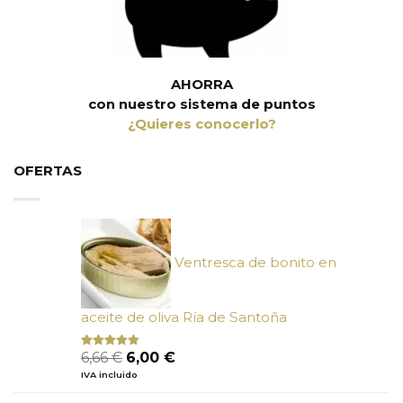
AHORRA
con nuestro sistema de puntos
¿Quieres conocerlo?
OFERTAS
Ventresca de bonito en
aceite de oliva Ría de Santoña
El
El
6,66
€
6,00
€
Valorado
con
4.80
precio
precio
IVA incluido
de 5
original
actual