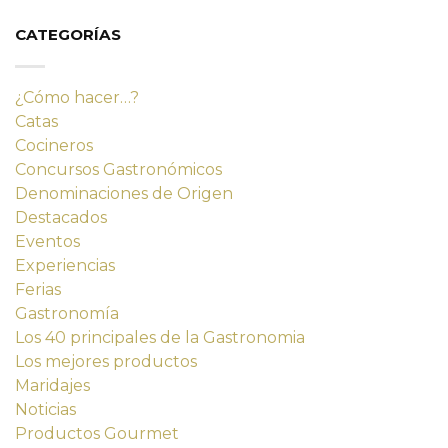
era:
es:
14,23 €.
12,80 €.
CATEGORÍAS
¿Cómo hacer…?
Catas
Cocineros
Concursos Gastronómicos
Denominaciones de Origen
Destacados
Eventos
Experiencias
Ferias
Gastronomía
Los 40 principales de la Gastronomia
Los mejores productos
Maridajes
Noticias
Productos Gourmet