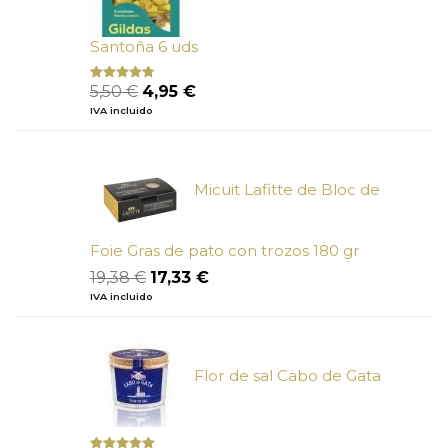
Santoña 6 uds
El
El
5,50
€
4,95
€
Valorado
con
4.50
precio
precio
IVA incluido
de 5
original
actual
era:
es:
5,50 €.
4,95 €.
Micuit Lafitte de Bloc de
Foie Gras de pato con trozos 180 gr
El
El
19,38
€
17,33
€
precio
precio
IVA incluido
original
actual
era:
es:
19,38 €.
17,33 €.
Flor de sal Cabo de Gata