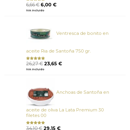
El
El
6,66
€
6,00
€
Valorado
con
4.80
precio
precio
IVA incluido
de 5
original
actual
era:
es:
6,66 €.
6,00 €.
Ventresca de bonito en
aceite Ria de Santoña 750 gr.
El
El
26,27
€
23,65
€
Valorado
con
5.00
de
precio
precio
IVA incluido
5
original
actual
era:
es:
26,27 €.
23,65 €.
Anchoas de Santoña en
aceite de oliva La Lata Premium 30
filetes 00
El
El
34,10
€
29,15
€
Valorado