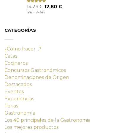
El
El
14,23
€
12,80
€
Valorado
con
4.80
precio
precio
IVA incluido
de 5
original
actual
era:
es:
14,23 €.
12,80 €.
CATEGORÍAS
¿Cómo hacer…?
Catas
Cocineros
Concursos Gastronómicos
Denominaciones de Origen
Destacados
Eventos
Experiencias
Ferias
Gastronomía
Los 40 principales de la Gastronomia
Los mejores productos