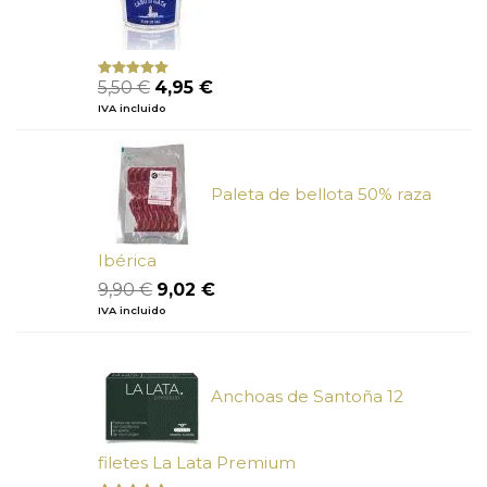
El
El
5,50
€
4,95
€
Valorado
con
5.00
de
precio
precio
IVA incluido
5
original
actual
era:
es:
5,50 €.
4,95 €.
Paleta de bellota 50% raza
Ibérica
El
El
9,90
€
9,02
€
precio
precio
IVA incluido
original
actual
era:
es:
9,90 €.
9,02 €.
Anchoas de Santoña 12
filetes La Lata Premium