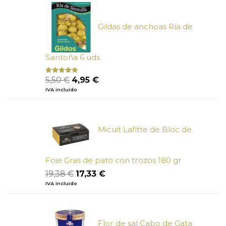
era:
es:
6,73 €.
6,05 €.
Gildas de anchoas Ría de
Santoña 6 uds
El
El
5,50
€
4,95
€
Valorado
con
4.50
precio
precio
IVA incluido
de 5
original
actual
era:
es:
5,50 €.
4,95 €.
Micuit Lafitte de Bloc de
Foie Gras de pato con trozos 180 gr
El
El
19,38
€
17,33
€
precio
precio
IVA incluido
original
actual
era:
es:
19,38 €.
17,33 €.
Flor de sal Cabo de Gata