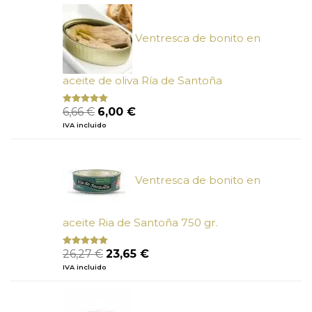
Ventresca de bonito en
aceite de oliva Ría de Santoña
El
El
6,66
€
6,00
€
Valorado
con
4.80
precio
precio
IVA incluido
de 5
original
actual
era:
es:
6,66 €.
6,00 €.
Ventresca de bonito en
aceite Ria de Santoña 750 gr.
El
El
26,27
€
23,65
€
Valorado
con
5.00
de
precio
precio
IVA incluido
5
original
actual
era:
es:
26,27 €.
23,65 €.