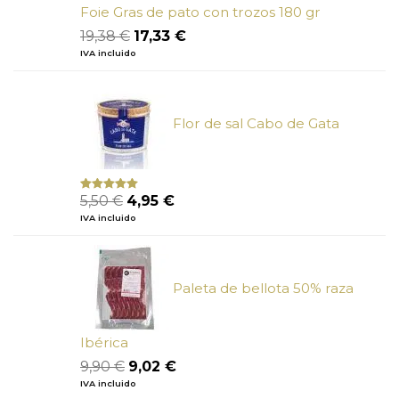
Foie Gras de pato con trozos 180 gr
El
El
19,38
€
17,33
€
precio
precio
IVA incluido
original
actual
era:
es:
19,38 €.
17,33 €.
Flor de sal Cabo de Gata
El
El
5,50
€
4,95
€
Valorado
con
5.00
de
precio
precio
IVA incluido
5
original
actual
era:
es:
5,50 €.
4,95 €.
Paleta de bellota 50% raza
Ibérica
El
El
9,90
€
9,02
€
precio
precio
IVA incluido
original
actual