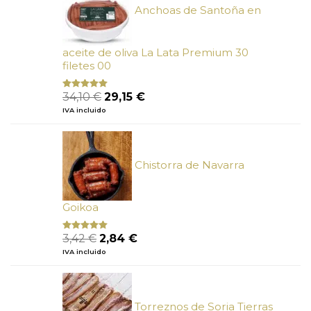
Anchoas de Santoña en
aceite de oliva La Lata Premium 30
filetes 00
El
El
34,10
€
29,15
€
Valorado
con
4.89
precio
precio
IVA incluido
de 5
original
actual
era:
es:
34,10 €.
29,15 €.
Chistorra de Navarra
Goikoa
El
El
3,42
€
2,84
€
Valorado
con
4.75
precio
precio
IVA incluido
de 5
original
actual
era:
es:
3,42 €.
2,84 €.
Torreznos de Soria Tierras