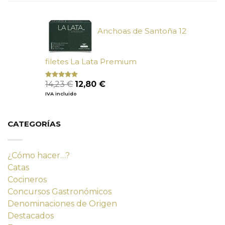
era:
es:
9,90 €.
9,02 €.
Anchoas de Santoña 12
filetes La Lata Premium
El
El
14,23
€
12,80
€
Valorado
con
4.80
precio
precio
IVA incluido
de 5
original
actual
era:
es:
14,23 €.
12,80 €.
CATEGORÍAS
¿Cómo hacer…?
Catas
Cocineros
Concursos Gastronómicos
Denominaciones de Origen
Destacados