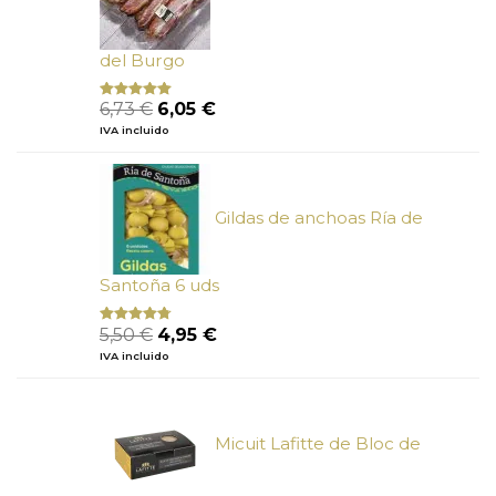
del Burgo
El
El
6,73
€
6,05
€
Valorado
con
5.00
de
precio
precio
IVA incluido
5
original
actual
era:
es:
6,73 €.
6,05 €.
Gildas de anchoas Ría de
Santoña 6 uds
El
El
5,50
€
4,95
€
Valorado
con
4.50
precio
precio
IVA incluido
de 5
original
actual
era:
es:
5,50 €.
4,95 €.
Micuit Lafitte de Bloc de