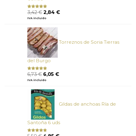
El
El
3,42
€
2,84
€
Valorado
con
4.75
precio
precio
IVA incluido
de 5
original
actual
era:
es:
3,42 €.
2,84 €.
Torreznos de Soria Tierras
del Burgo
El
El
6,73
€
6,05
€
Valorado
con
5.00
de
precio
precio
IVA incluido
5
original
actual
era:
es:
6,73 €.
6,05 €.
Gildas de anchoas Ría de
Santoña 6 uds
El
El
Valorado