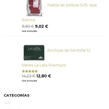
Paleta de bellota 50% raza
Ibérica
El
El
9,90
€
9,02
€
precio
precio
IVA incluido
original
actual
era:
es:
9,90 €.
9,02 €.
Anchoas de Santoña 12
filetes La Lata Premium
El
El
14,23
€
12,80
€
Valorado
con
4.80
precio
precio
IVA incluido
de 5
original
actual
era:
es:
14,23 €.
12,80 €.
CATEGORÍAS