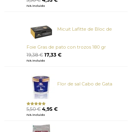
5,50
€
4,95
€
con
4.50
precio
precio
IVA incluido
de 5
original
actual
era:
es:
5,50 €.
4,95 €.
Micuit Lafitte de Bloc de
Foie Gras de pato con trozos 180 gr
El
El
19,38
€
17,33
€
precio
precio
IVA incluido
original
actual
era:
es:
19,38 €.
17,33 €.
Flor de sal Cabo de Gata
El
El
5,50
€
4,95
€
Valorado
con
5.00
de
precio
precio
IVA incluido
5
original
actual
era:
es:
5,50 €.
4,95 €.