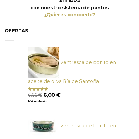
AHORRA
con nuestro sistema de puntos
¿Quieres conocerlo?
OFERTAS
Ventresca de bonito en
aceite de oliva Ría de Santoña
El
El
6,66
€
6,00
€
Valorado
con
4.80
precio
precio
IVA incluido
de 5
original
actual
era:
es:
6,66 €.
6,00 €.
Ventresca de bonito en