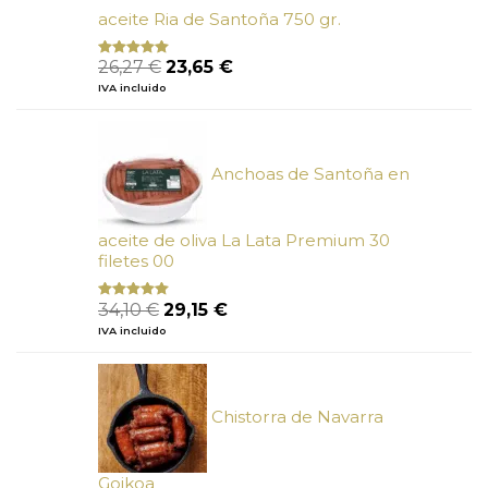
aceite Ria de Santoña 750 gr.
El
El
26,27
€
23,65
€
Valorado
con
5.00
de
precio
precio
IVA incluido
5
original
actual
era:
es:
26,27 €.
23,65 €.
Anchoas de Santoña en
aceite de oliva La Lata Premium 30
filetes 00
El
El
34,10
€
29,15
€
Valorado
con
4.89
precio
precio
IVA incluido
de 5
original
actual
era:
es:
34,10 €.
29,15 €.
Chistorra de Navarra
Goikoa