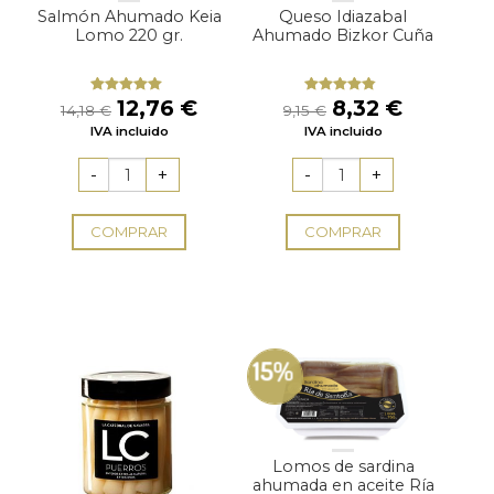
Salmón Ahumado Keia
Queso Idiazabal
Lomo 220 gr.
Ahumado Bizkor Cuña
El
El
El
El
12,76
€
8,32
€
Valorado
Valorado
14,18
€
9,15
€
con
5.00
de
con
4.50
precio
precio
precio
precio
IVA incluido
5
IVA incluido
de 5
original
actual
original
actual
era:
es:
era:
es:
14,18 €.
12,76 €.
9,15 €.
8,32 €.
COMPRAR
COMPRAR
15%
Lomos de sardina
ahumada en aceite Ría