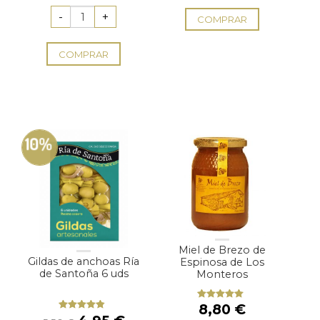
original
actual
era:
es:
COMPRAR
3,42 €.
2,84 €.
COMPRAR
10%
Miel de Brezo de
Gildas de anchoas Ría
Espinosa de Los
de Santoña 6 uds
Monteros
8,80
€
Valorado
con
5.00
de
El
El
Valorado