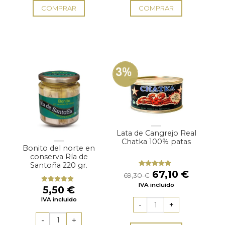
COMPRAR
COMPRAR
3%
Lata de Cangrejo Real
Chatka 100% patas
Bonito del norte en
conserva Ría de
Santoña 220 gr.
El
El
67,10
€
Valorado
69,30
€
con
4.75
precio
precio
IVA incluido
de 5
5,50
€
Valorado
original
actual
con
5.00
de
IVA incluido
era:
es:
5
69,30 €.
67,10 €