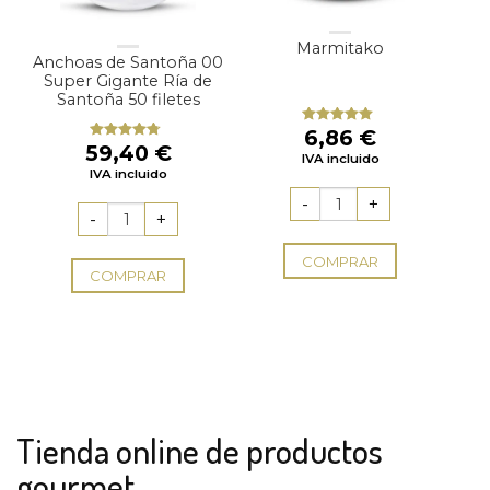
Marmitako
Anchoas de Santoña 00
Super Gigante Ría de
Santoña 50 filetes
6,86
€
Valorado
59,40
€
con
5.00
de
Valorado
IVA incluido
5
con
4.43
IVA incluido
de 5
COMPRAR
COMPRAR
Tienda online de productos
gourmet