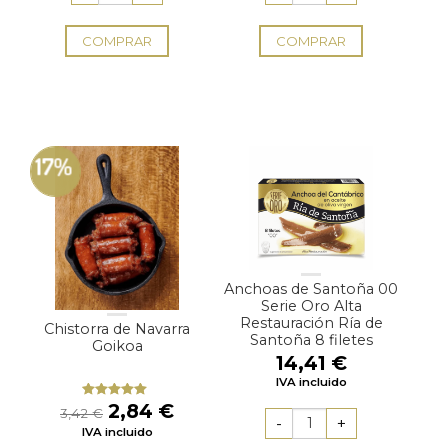
46,20 €.
41,80 €.
14,14 €.
12,73 €
COMPRAR
COMPRAR
17%
Anchoas de Santoña 00
Serie Oro Alta
Restauración Ría de
Chistorra de Navarra
Santoña 8 filetes
Goikoa
14,41
€
IVA incluido
El
El
2,84
€
Valorado
3,42
€
con
4.75
precio
precio
IVA incluido
de 5