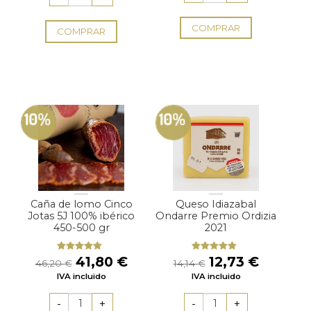
5,54 €.
4,18 €.
48,40 €.
43,56 €.
COMPRAR
COMPRAR
10%
10%
Caña de lomo Cinco
Queso Idiazabal
Jotas 5J 100% ibérico
Ondarre Premio Ordizia
450-500 gr
2021
El
El
El
El
41,80
€
12,73
€
Valorado
Valorado
46,20
€
14,14
€
con
5.00
de
con
5.00
de
precio
precio
precio
precio
IVA incluido
5
IVA incluido
5
original
actual
original
actual
era:
es:
era:
es: