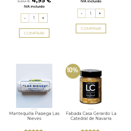
4,95
€
5,50
€
IVA incluido
5
con
4.50
precio
precio
IVA incluido
de 5
original
actual
era:
es:
5,50 €.
4,95 €.
COMPRAR
COMPRAR
10%
Mantequilla Pasiega Las
Fabada Casa Gerardo La
Nieves
Catedral de Navarra