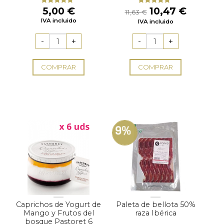
El
El
5,00
€
10,47
€
Valorado
Valorado
11,63
€
con
4.94
con
4.60
precio
precio
IVA incluido
de 5
IVA incluido
de 5
original
actual
era:
es:
11,63 €.
10,47 €
COMPRAR
COMPRAR
9%
Caprichos de Yogurt de
Paleta de bellota 50%
Mango y Frutos del
raza Ibérica
bosque Pastoret 6