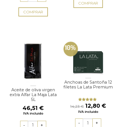
COMPRAR
COMPRAR
10%
Anchoas de Santoña 12
filetes La Lata Premium
Aceite de oliva virgen
extra Alfar La Maja Lata
5L
El
El
12,80
€
Valorado
14,23
€
46,51
€
con
4.80
precio
precio
IVA incluido
de 5
IVA incluido
original
actual
era:
es: