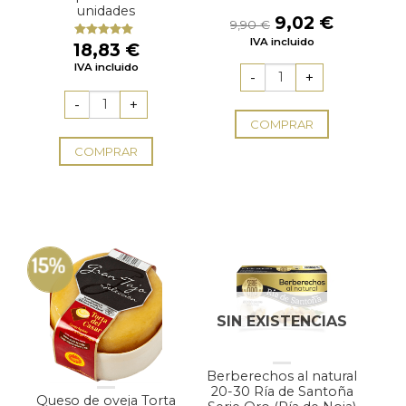
unidades
El
El
9,02
€
9,90
€
precio
precio
IVA incluido
18,83
€
Valorado
original
actual
con
5.00
de
IVA incluido
5
era:
es:
9,90 €.
9,02 €.
COMPRAR
COMPRAR
15%
SIN EXISTENCIAS
Berberechos al natural
20-30 Ría de Santoña
Queso de oveja Torta