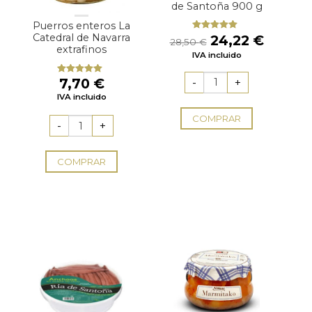
de Santoña 900 g
Puerros enteros La
El
El
Catedral de Navarra
24,22
€
Valorado
28,50
€
con
5.00
de
extrafinos
precio
precio
IVA incluido
5
original
actual
era:
es:
7,70
€
Valorado
28,50 €.
24,22 
con
5.00
de
IVA incluido
5
COMPRAR
COMPRAR