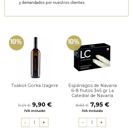
y demandados por nuestros clientes.
10%
10%
Txakoli Gorka Izagirre
Espárragos de Navarra
6-8 frutos 345 gr La
Catedral de Navarra
El
El
El
El
9,90
€
7,95
€
11,01
€
8,83
€
precio
precio
precio
precio
IVA incluido
IVA incluido
original
actual
original
actual
era:
es:
era:
es:
11,01 €.
9,90 €.
8,83 €.
7,95 €.