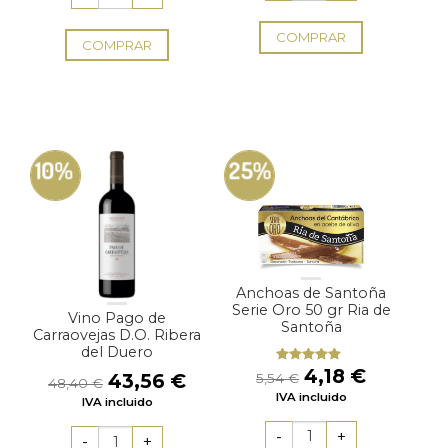
14,23 €.
12,80 €
COMPRAR
COMPRAR
10%
25%
Anchoas de Santoña
Serie Oro 50 gr Ria de
Vino Pago de
Santoña
Carraovejas D.O. Ribera
del Duero
El
El
4,18
€
Valorado
El
El
43,56
€
5,54
€
48,40
€
con
4.67
precio
precio
precio
precio
IVA incluido
de 5
IVA incluido
original
actual
original
actual
era:
es:
era:
es: