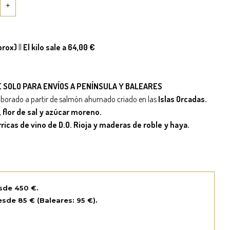
prox)
||
El kilo sale a 64,00 €
LE SOLO PARA ENVÍOS A PENÍNSULA Y BALEARES
aborado a partir de salmón ahumado criado en las
Islas Orcadas.
flor de sal y azúcar moreno.
ricas de vino de D.O. Rioja y maderas de roble y haya.
sde 450 €.
sde 85 € (Baleares: 95 €).