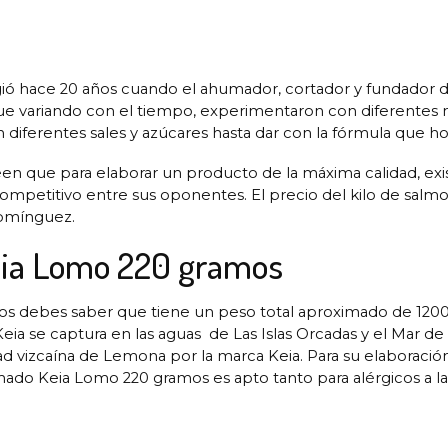
rgió hace 20 años cuando el ahumador, cortador y fundador d
 fue variando con el tiempo, experimentaron con diferentes 
diferentes sales y azúcares hasta dar con la fórmula que ho
een que para elaborar un producto de la máxima calidad, exis
mpetitivo entre sus oponentes. El precio del kilo de salmo
omínguez.
eia Lomo 220 gramos
 debes saber que tiene un peso total aproximado de 120
 se captura en las aguas de Las Islas Orcadas y el Mar de
ad vizcaína de Lemona por la marca Keia. Para su elaboración
ado Keia Lomo 220 gramos es apto tanto para alérgicos a la l