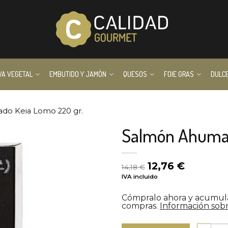
VA VEGETAL
EMBUTIDO Y JAMÓN
QUESOS
FOIE GRAS
DULC
do Keia Lomo 220 gr.
Salmón Ahumad
El
El
12,76
€
14,18
€
precio
precio
IVA incluido
original
actual
era:
es:
Cómpralo ahora y acumu
14,18 €.
12,76 €.
compras.
Información sobr