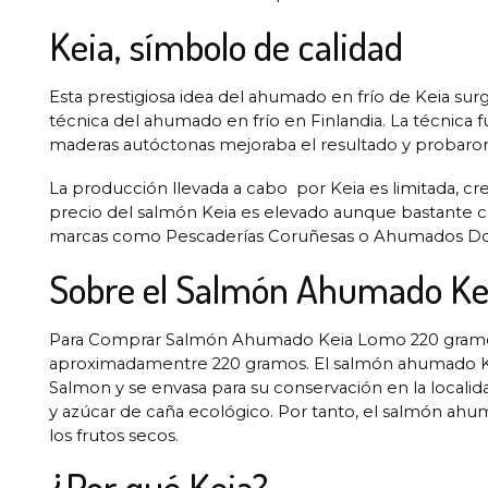
Keia, símbolo de calidad
Esta prestigiosa idea del ahumado en frío de Keia su
técnica del ahumado en frío en Finlandia. La técnica
maderas autóctonas mejoraba el resultado y probaron 
La producción llevada a cabo por Keia es limitada, cr
precio del salmón Keia es elevado aunque bastante co
marcas como Pescaderías Coruñesas o Ahumados D
Sobre el Salmón Ahumado K
Para Comprar Salmón Ahumado Keia Lomo 220 gramos
aproximadamentre 220 gramos. El salmón ahumado Keia
Salmon y se envasa para su conservación en la localid
y azúcar de caña ecológico. Por tanto, el salmón ahum
los frutos secos.
¿Por qué Keia?