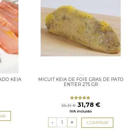
ADO KEIA
MICUIT KEIA DE FOIE GRAS DE PATO
ENTIER 275 GR
El
El
31,78
€
Valorado
35,31
€
con
5.00
de
precio
precio
IVA incluido
5
original
actual
AR
era:
es:
COMPRAR
35,31 €.
31,78 €.