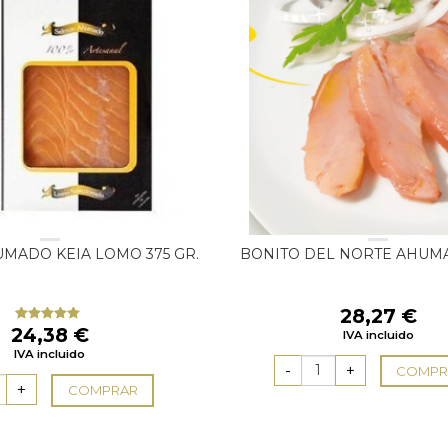
MADO KEIA LOMO 375 GR.
BONITO DEL NORTE AHUM
28,27
€
24,38
€
Valorado
IVA incluido
con
4.67
IVA incluido
de 5
COMPR
COMPRAR