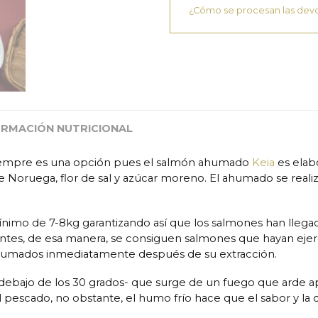
¿Cómo se procesan las dev
ORMACIÓN NUTRICIONAL
empre es una opción pues el salmón ahumado
Keia
es elab
e Noruega, flor de sal y azúcar moreno. El ahumado se realiz
imo de 7-8kg garantizando así que los salmones han lleg
ntes, de esa manera, se consiguen salmones que hayan ejerc
umados inmediatamente después de su extracción.
bajo de los 30 grados- que surge de un fuego que arde apar
el pescado, no obstante, el humo frío hace que el sabor y l