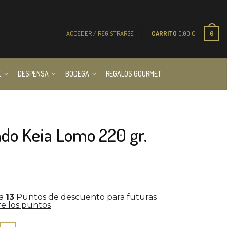
ACCEDER / REGISTRARSE
CARRITO
0,00
€
0
E
DESPENSA
BODEGA
REGALOS GOURMET
o Keia Lomo 220 gr.
la
13
Puntos de descuento para futuras
e los puntos