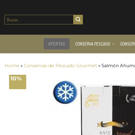
Buscar
por:
OFERTAS
CONSERVA PESCADO
CONSER
Home
»
Conservas de Pescado Gourmet
»
Salmón Ahuma
10%