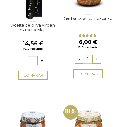
Garbanzos con bacalao
Aceite de oliva virgen
extra La Maja
6,00
€
Valorado
14,56
€
con
5.00
de
IVA incluido
5
IVA incluido
COMPRAR
COMPRAR
10%