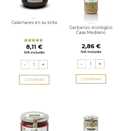
Calamares en su tinta
Garbanzo ecológico
Casa Medrano
2,86
€
8,11
€
Valorado
con
5.00
de
IVA incluido
IVA incluido
5
COMPRAR
COMPRAR