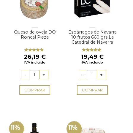
Queso de oveja DO
Espárragos de Navarra
Roncal Pieza
10 frutos 660 grs La
Catedral de Navarra
26,19
€
19,49
€
Valorado
Valorado
con
4.60
con
5.00
de
IVA incluido
IVA incluido
de 5
5
COMPRAR
COMPRAR
11%
11%