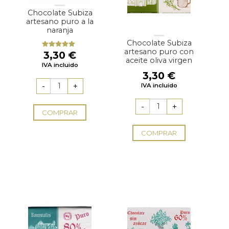
Chocolate Subiza
artesano puro a la
naranja
Chocolate Subiza
artesano puro con
3,30
€
Valorado
aceite oliva virgen
con
5.00
de
IVA incluido
5
3,30
€
IVA incluido
COMPRAR
COMPRAR