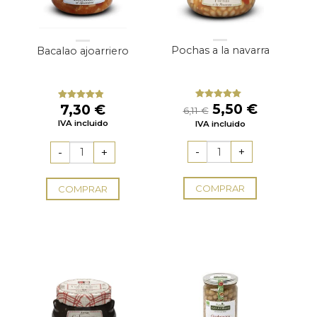
Pochas a la navarra
Bacalao ajoarriero
El
El
5,50
€
7,30
€
Valorado
Valorado
6,11
€
con
5.00
de
con
4.50
precio
precio
IVA incluido
IVA incluido
5
de 5
original
actual
era:
es:
6,11 €.
5,50 €.
COMPRAR
COMPRAR