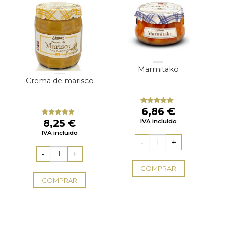
Marmitako
Crema de marisco
6,86
€
Valorado
con
5.00
de
8,25
€
IVA incluido
Valorado
5
con
5.00
de
IVA incluido
5
COMPRAR
COMPRAR