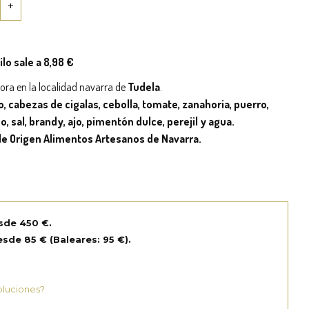
kilo sale a 8,98 €
ora en la localidad navarra de
Tudela
.
 cabezas de cigalas, cebolla, tomate, zanahoria, puerro,
do, sal, brandy, ajo, pimentón dulce, perejil y agua.
e Origen Alimentos
Artesanos de Navarra.
sde 450 €.
sde 85 € (Baleares: 95 €).
oluciones?