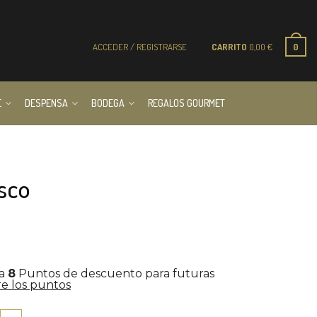
ACCEDER / REGISTRARSE
CARRITO
0,00
€
0
E
DESPENSA
BODEGA
REGALOS GOURMET
sco
la
8
Puntos de descuento para futuras
e los puntos