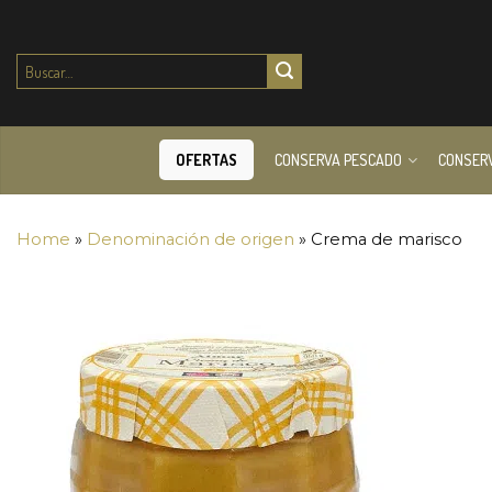
Buscar
por:
OFERTAS
CONSERVA PESCADO
CONSER
Home
»
Denominación de origen
»
Crema de marisco