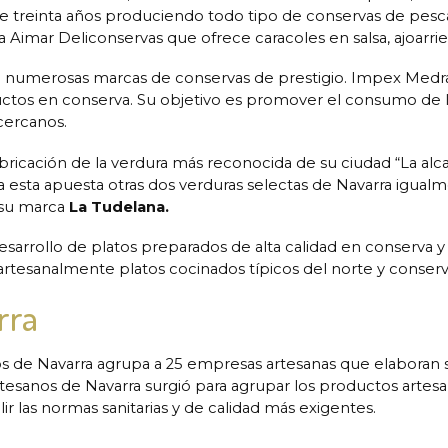
treinta años produciendo todo tipo de conservas de pescad
 Aimar Deliconservas que ofrece caracoles en salsa, ajoarrie
numerosas marcas de conservas de prestigio. Impex Medr
uctos en conserva. Su objetivo es promover el consumo de la
cercanos.
cación de la verdura más reconocida de su ciudad “La alc
sta apuesta otras dos verduras selectas de Navarra igualm
o su marca
La Tudelana.
sarrollo de platos preparados de alta calidad en conserva 
artesanalmente platos cocinados típicos del norte y conser
rra
s de Navarra agrupa a 25 empresas artesanas que elaboran s
sanos de Navarra surgió para agrupar los productos artesan
 las normas sanitarias y de calidad más exigentes.