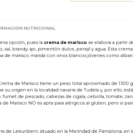
ORMACIÓN NUTRICIONAL
na opción, pues la
crema de marisco
se elabora a partir 
ado, sal, brandy, ajo, pimentón dulce, perejil y agua. Esta 
ma de marisco marida con vinos blancos jóvenes como albariñ
Crema de Marisco tiene un peso total aproximado de 1300 
e su origen en la localidad navarra de Tudela y, por ello, e
a: fumet de pescado, cabezas de cigala, cebolla, tomate, zanaho
a de Marisco NO es apta para alérgicos al gluten, pero sí para 
rra de Lekunberri, situado en la Merindad de Pamplona, en la