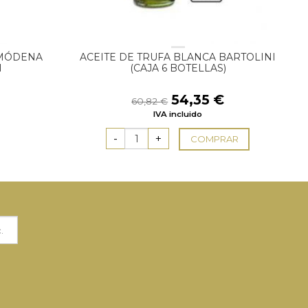
 MÓDENA
ACEITE DE TRUFA BLANCA BARTOLINI
I
(CAJA 6 BOTELLAS)
El
El
54,35
€
60,82
€
precio
precio
IVA incluido
original
actual
era:
es:
COMPRAR
60,82 €.
54,35 €.