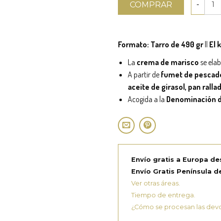
COMPRAR
Formato: Tarro de 490 gr
||
El 
La
crema de marisco
se elab
A partir de
fumet de pescado,
aceite de girasol, pan ralla
Acogida a la
Denominación d
Envío gratis a Europa de
Envío Gratis Península de
Ver otras áreas.
Tiempo de entrega.
¿Cómo se procesan las dev