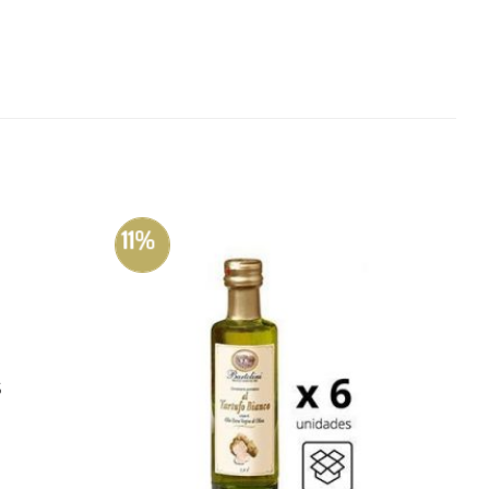
11%
S