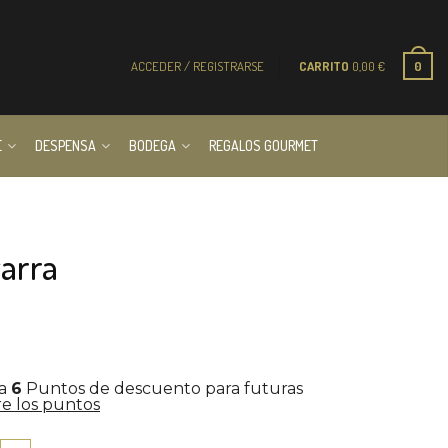
ACCEDER / REGISTRARSE
CARRITO
0,00
€
0
E
DESPENSA
BODEGA
REGALOS GOURMET
varra
la
6
Puntos de descuento para futuras
e los puntos