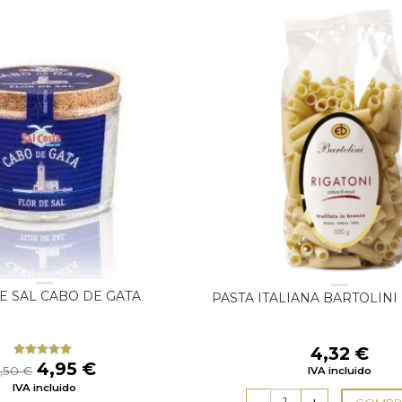
E SAL CABO DE GATA
PASTA ITALIANA BARTOLINI
4,32
€
El
El
4,95
€
Valorado
5,50
€
IVA incluido
con
5.00
de
precio
precio
IVA incluido
5