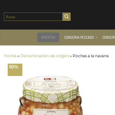
Buscar
por:
OFERTAS
CONSERVA PESCADO
CONSER
Home
»
Denominación de origen
»
Pochas a la navarra
10%