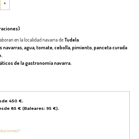
 raciones)
laboran en la localidad navarra de
Tudela
.
 navarras, agua, tomate, cebolla, pimiento, panceta curada
o.
ticos de la gastronomía navarra.
sde 450 €.
sde 85 € (Baleares: 95 €).
oluciones?