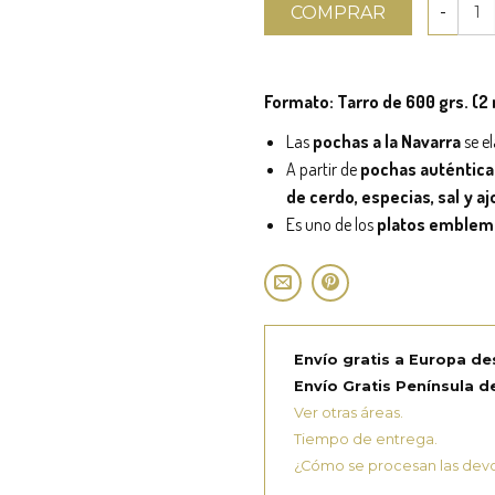
COMPRAR
Formato: Tarro de 600 grs. (2
Las
pochas a la Navarra
se e
A partir de
pochas auténticas
de cerdo, especias, sal y aj
Es uno de los
platos emblemá
Envío gratis a Europa de
Envío Gratis Península de
Ver otras áreas.
Tiempo de entrega.
¿Cómo se procesan las dev