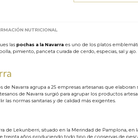
ORMACIÓN NUTRICIONAL
ues las
pochas a la Navarra
es uno de los platos emblemátic
ebolla, pimiento, panceta curada de cerdo, especias, sal y a
rra
s de Navarra agrupa a 25 empresas artesanas que elaboran s
sanos de Navarra surgió para agrupar los productos artesan
 las normas sanitarias y de calidad más exigentes.
rra de Lekunberri, situado en la Merindad de Pamplona, en la
treinta años produciendo todo tipo de conservas de pescad