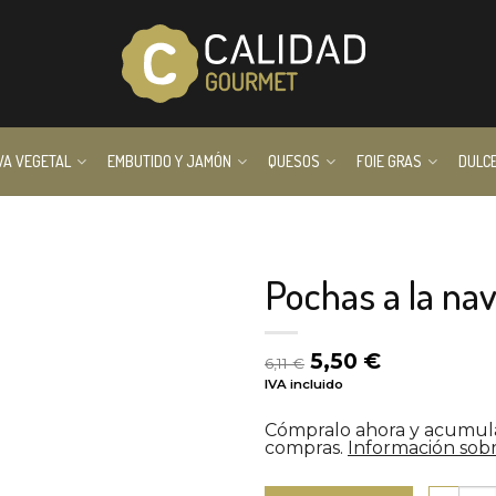
VA VEGETAL
EMBUTIDO Y JAMÓN
QUESOS
FOIE GRAS
DULC
Pochas a la na
El
El
5,50
€
6,11
€
precio
precio
IVA incluido
original
actual
era:
es:
Cómpralo ahora y acumu
6,11 €.
5,50 €.
compras.
Información sobr