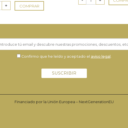
original
actual
COMPR
era:
es:
COMPRAR
5,50 €.
4,95 €.
Confirmo que he leído y aceptado el
aviso legal
.
Financiado por la Unión Europea – NextGenerationEU