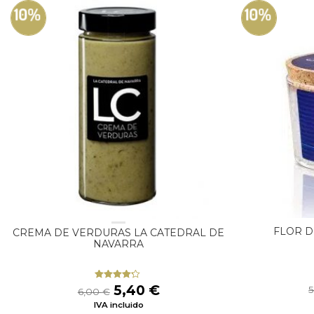
10%
10%
FLOR D
CREMA DE VERDURAS LA CATEDRAL DE
NAVARRA
El
El
5,40
€
Valorado
6,00
€
con
4.00
precio
precio
IVA incluido
de 5