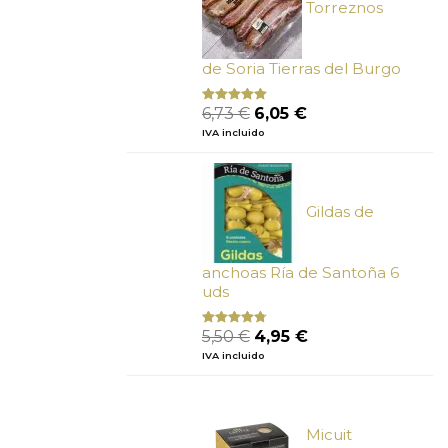
Torreznos
de Soria Tierras del Burgo
El
El
6,73
€
6,05
€
Valorado
con
5.00
de
precio
precio
IVA incluido
5
original
actual
era:
es:
6,73 €.
6,05 €.
Gildas de
anchoas Ría de Santoña 6
uds
El
El
5,50
€
4,95
€
Valorado
con
4.50
precio
precio
IVA incluido
de 5
original
actual
era:
es:
5,50 €.
4,95 €.
Micuit