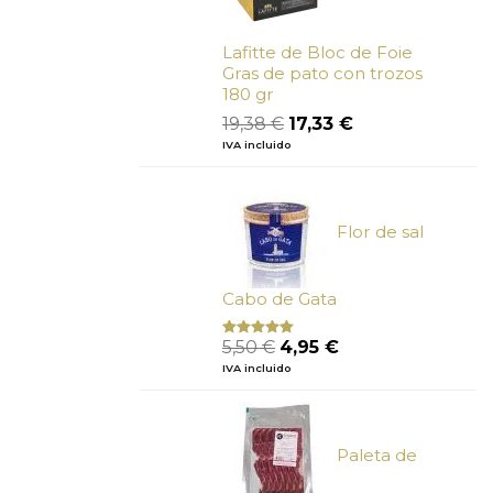
Lafitte de Bloc de Foie
Gras de pato con trozos
180 gr
El
El
19,38
€
17,33
€
precio
precio
IVA incluido
original
actual
era:
es:
19,38 €.
17,33 €.
Flor de sal
Cabo de Gata
El
El
5,50
€
4,95
€
Valorado
con
5.00
de
precio
precio
IVA incluido
5
original
actual
era:
es:
5,50 €.
4,95 €.
Paleta de