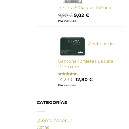
bellota 50% raza Ibérica
El
El
9,90
€
9,02
€
precio
precio
IVA incluido
original
actual
era:
es:
9,90 €.
9,02 €.
Anchoas de
Santoña 12 filetes La Lata
Premium
El
El
14,23
€
12,80
€
Valorado
con
4.80
precio
precio
IVA incluido
de 5
original
actual
era:
es:
14,23 €.
12,80 €.
CATEGORÍAS
¿Cómo hacer…?
Catas