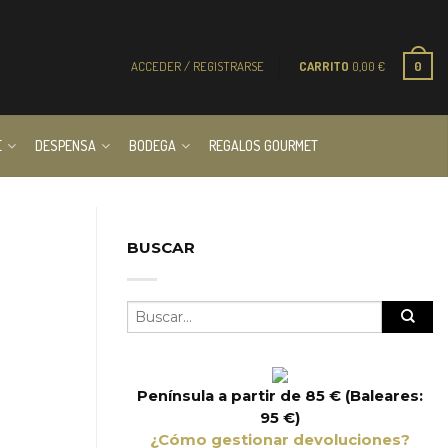
ACCEDER / REGISTRARSE
CARRITO
0,00
€
0
E
DESPENSA
BODEGA
REGALOS GOURMET
BUSCAR
Península a partir de 85 € (Baleares:
95 €)
¿Cómo gestionar devoluciones?