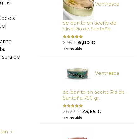
 gras
Ventresca
todo si
de bonito en aceite de
del
oliva Ría de Santoña
El
El
tante,
6,66
€
6,00
€
Valorado
con
4.80
precio
precio
la.
IVA incluido
de 5
original
actual
r será de
era:
es:
6,66 €.
6,00 €.
Ventresca
de bonito en aceite Ria de
Santoña 750 gr.
El
El
26,27
€
23,65
€
Valorado
con
5.00
de
precio
precio
IVA incluido
5
original
actual
era:
es:
llan
26,27 €.
23,65 €.