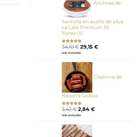
Anchoas de
Santoña en aceite de oliva
La Lata Premium 30
filetes 00
El
El
34,10
€
29,15
€
Valorado
con
4.89
precio
precio
IVA incluido
de 5
original
actual
era:
es:
34,10 €.
29,15 €.
Chistorra de
Navarra Goikoa
El
El
3,42
€
2,84
€
Valorado
con
4.75
precio
precio
IVA incluido
de 5
original
actual
era:
es:
3,42 €.
2,84 €.