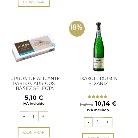
COMPRAR
10%
TURRÓN DE ALICANTE
TXAKOLI TXOMIN
PABLO GARRIGOS
ETXANIZ
IBÁÑEZ SELECTA
5,10
€
El
El
10,14
€
Valorado
IVA incluido
11,27
€
con
5.00
de
precio
precio
IVA incluido
5
original
actual
era:
es:
11,27 €.
10,14 €
COMPRAR