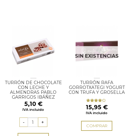
SIN EXISTENCIAS
TURRÓN DE CHOCOLATE
TURRÓN RAFA
CON LECHE Y
GORROTXATEGI YOGURT
ALMENDRAS PABLO
CON TRUFA Y GROSELLA
GARRIGOS IBÁÑEZ
5,10
€
15,95
€
Valorado
IVA incluido
con
4.00
IVA incluido
de 5
COMPRAR