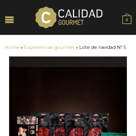
0
Home
»
Experiencias gourmet
»
Lote de navidad Nº 5