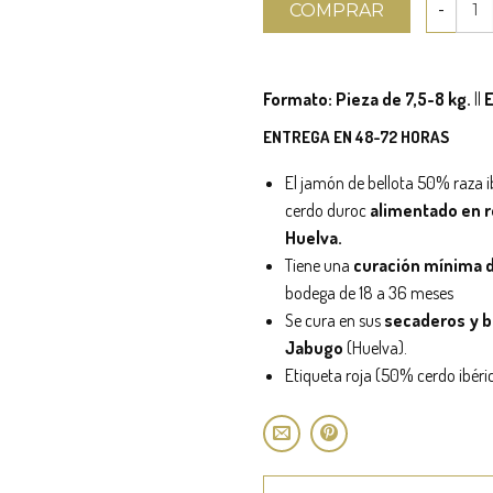
COMPRAR
Formato: Pieza de 7,5-8 kg.
||
E
ENTREGA EN 48-72 HORAS
El jamón de bellota 50% raza 
cerdo duroc
alimentado en 
Huelva.
Tiene una
curación mínima 
bodega de 18 a 36 meses
Se cura en sus
secaderos y 
Jabugo
(Huelva).
Etiqueta roja (50% cerdo ibéri