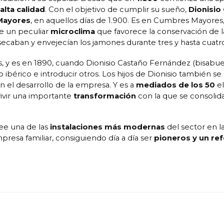
alta calidad
. Con el objetivo de cumplir su sueño,
Dionisio
Mayores
, en aquellos días de 1.900. Es en Cumbres Mayore
e un peculiar
microclima
que favorece la conservación de la
secaban y envejecían los jamones durante tres y hasta cuatro
 y es en 1890, cuando Dionisio Castaño Fernández (bisabuel
ibérico e introducir otros. Los hijos de Dionisio también se
n el desarrollo de la empresa. Y es a
mediados de los 50
el
ivir una importante
transformación
con la que se consolid
see una de las
instalaciones más modernas
del sector en l
esa familiar, consiguiendo día a día ser
pioneros y un re