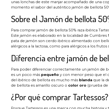
unas lonchas de este manjar acompañado de una copit
momento el sabor del auténtico jamón de bellota 50
Sobre el Jamón de bellota 50
Para comprar jamón de bellota 50% raza ibérica Tarte
Este jamón es elaborado en la localidad de Cumbres Ma
pata de jamón son cerdo ibérico alimentado con bellot
alérgicos a la lactosa, como para alérgicos a los frutos 
Diferencia entre jamón de bel
Para poder diferenciar correctamente un jamón de bel
es un poco más
pequeño
y con menor peso que el de
del ibérico de bellota es mucho más
blanda
que la de
de bellota es amarillo oscuro o
color oro
(prueba de q
¿Por qué comprar Tartessos?
Porque Tartessos es una marca con mucha historia y 