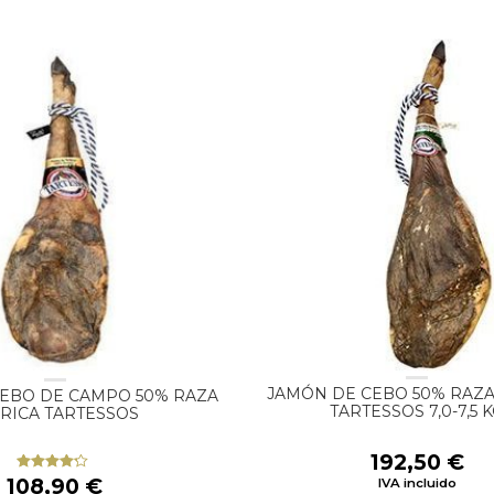
JAMÓN DE CEBO 50% RAZA
CEBO DE CAMPO 50% RAZA
TARTESSOS 7,0-7,5 
ÉRICA TARTESSOS
192,50
€
108,90
€
Valorado
IVA incluido