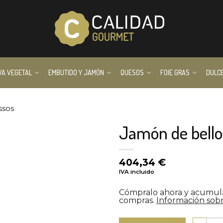
VA VEGETAL
EMBUTIDO Y JAMÓN
QUESOS
FOIE GRAS
DULC
ssos
Jamón de bello
404,34
€
IVA incluido
Cómpralo ahora y acumu
compras.
Información sobr