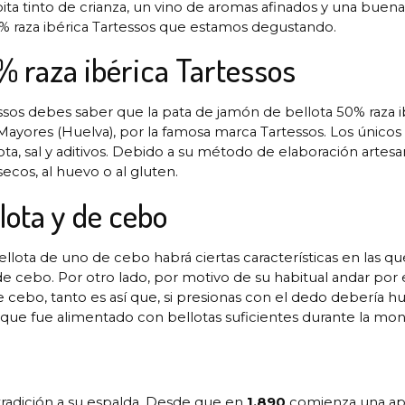
a tinto de crianza, un vino de aromas afinados y una buena
% raza ibérica Tartessos que estamos degustando.
% raza ibérica Tartessos
ssos debes saber que la pata de jamón de bellota 50% raza i
yores (Huelva), por la famosa marca Tartessos. Los únicos i
a, sal y aditivos. Debido a su método de elaboración artesa
secos, al huevo o al gluten.
lota y de cebo
lota de uno de cebo habrá ciertas características en las qu
 cebo. Por otro lado, por motivo de su habitual andar por 
 cebo, tanto es así que, si presionas con el dedo debería hu
ue fue alimentado con bellotas suficientes durante la mon
tradición a su espalda. Desde que en
1.890
comienza una ap