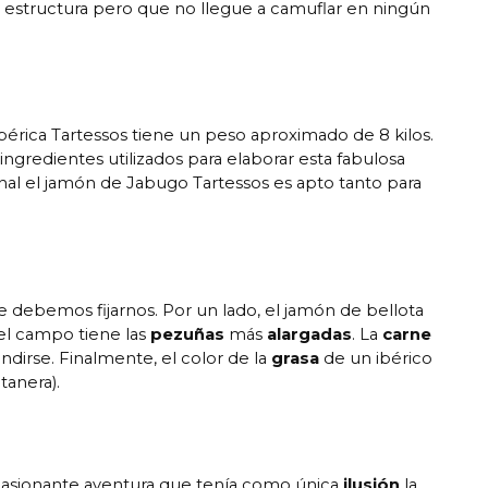
 estructura pero que no llegue a camuflar en ningún
bérica Tartessos tiene un peso aproximado de 8 kilos.
ngredientes utilizados para elaborar esta fabulosa
nal el jamón de Jabugo Tartessos es apto tanto para
e debemos fijarnos. Por un lado, el jamón de bellota
el campo tiene las
pezuñas
más
alargadas
. La
carne
ndirse. Finalmente, el color de la
grasa
de un ibérico
tanera).
asionante aventura que tenía como única
ilusión
la