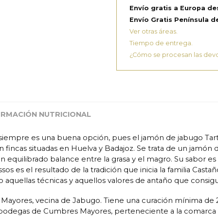
Envío gratis a Europa de
Envío Gratis Península de
Ver otras áreas.
Tiempo de entrega.
¿Cómo se procesan las dev
ORMACIÓN NUTRICIONAL
siempre es una buena opción, pues el jamón de jabugo Tart
incas situadas en Huelva y Badajoz. Se trata de un jamón 
un equilibrado balance entre la grasa y el magro. Su sabor e
ssos es el resultado de la tradición que inicia la familia Cast
quellas técnicas y aquellos valores de antaño que consigu
s Mayores, vecina de Jabugo. Tiene una curación mínima d
y bodegas de Cumbres Mayores, perteneciente a la comar