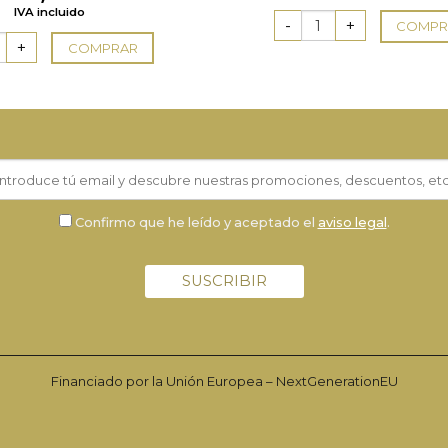
con
4.00
IVA incluido
de 5
COMPR
COMPRAR
Confirmo que he leído y aceptado el
aviso legal
.
Financiado por la Unión Europea – NextGenerationEU