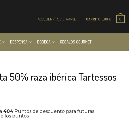
ACCEDER / REGISTRARSE
CARRITO
0,00
€
0
E
DESPENSA
BODEGA
REGALOS GOURMET
ta 50% raza ibérica Tartessos
la
404
Puntos de descuento para futuras
e los puntos