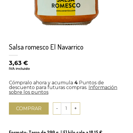
Salsa romesco El Navarrico
3,63
€
IVA incluido
Cómpralo ahora y acumula
4
Puntos de
descuento para futuras compras.
Información
sobre los puntos
COMPRAR
Formato: Tarro de 200 g.
||
El kilo sale a 18,15 €