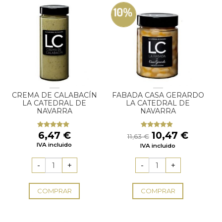
10%
CREMA DE CALABACÍN
FABADA CASA GERARDO
LA CATEDRAL DE
LA CATEDRAL DE
NAVARRA
NAVARRA
El
El
6,47
€
10,47
€
Valorado
Valorado
11,63
€
con
5.00
de
con
4.60
precio
precio
IVA incluido
5
IVA incluido
de 5
original
actual
era:
es:
11,63 €.
10,47 
COMPRAR
COMPRAR