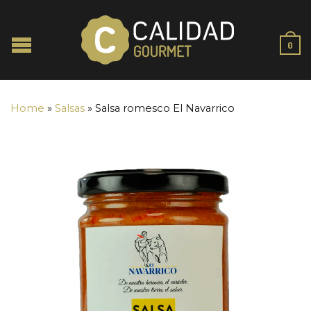
0
Home
»
Salsas
»
Salsa romesco El Navarrico