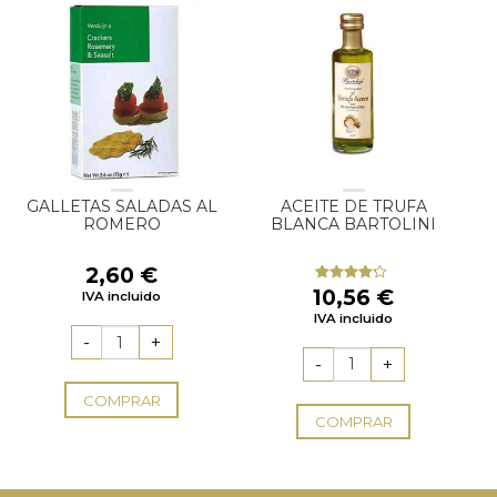
GALLETAS SALADAS AL
ACEITE DE TRUFA
ROMERO
BLANCA BARTOLINI
2,60
€
10,56
€
Valorado
IVA incluido
con
4.00
IVA incluido
de 5
COMPRAR
COMPRAR