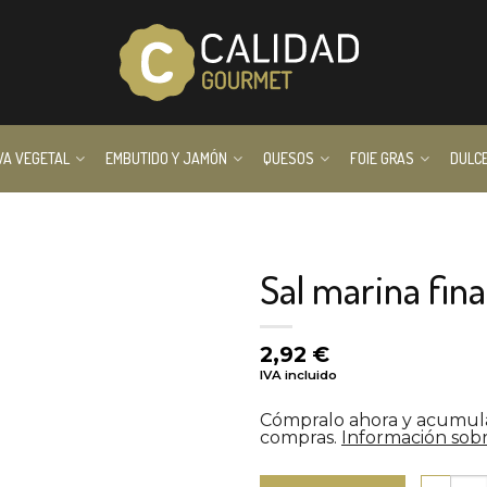
VA VEGETAL
EMBUTIDO Y JAMÓN
QUESOS
FOIE GRAS
DULC
Sal marina fin
2,92
€
IVA incluido
Cómpralo ahora y acumu
compras.
Información sobr