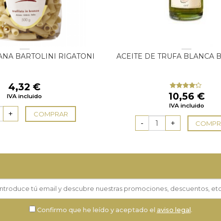
IANA BARTOLINI RIGATONI
ACEITE DE TRUFA BLANCA 
4,32
€
10,56
€
Valorado
IVA incluido
con
4.00
IVA incluido
de 5
COMPRAR
COMPR
Confirmo que he leído y aceptado el
aviso legal
.