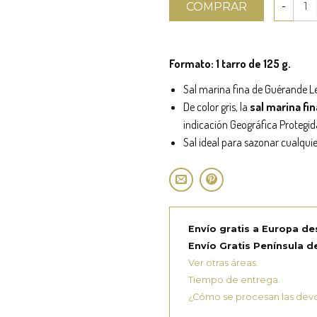
COMPRAR
Formato: 1 tarro de 125 g.
Sal marina fina de Guérande Le
De color gris, la
sal marina fi
indicación Geográfica Protegi
Sal ideal para sazonar cualquie
Envío gratis a Europa de
Envío Gratis Península de
Ver otras áreas.
Tiempo de entrega.
¿Cómo se procesan las dev