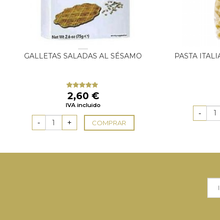
GALLETAS SALADAS AL SÉSAMO
PASTA ITAL
2,60
€
Valorado
con
5.00
de
IVA incluido
5
COMPRAR