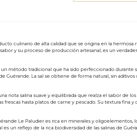
ucto culinario de alta calidad que se origina en la hermosa 
ito sabor y su proceso de producción artesanal, es un verda
un método tradicional que ha sido perfeccionado durante sigl
s de Guérande. La sal se obtiene de forma natural, sin aditiv
una nota salina suave y equilibrada que realza el sabor de lo
frescas hasta platos de carne y pescado. Su textura fina y de
uérande Le Paludier es rica en minerales y oligoelementos, 
es un reflejo de la rica biodiversidad de las salinas de Guéra