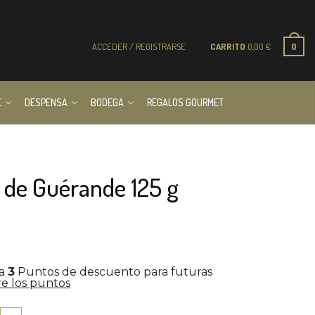
ACCEDER / REGISTRARSE
CARRITO
0,00
€
0
E
DESPENSA
BODEGA
REGALOS GOURMET
a de Guérande 125 g
la
3
Puntos de descuento para futuras
e los puntos