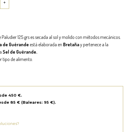
 Paludier 125 grs es secada al sol y molido con métodos mecánicos.
na de Guérande
está elaborada en
Bretaña
y pertenece a la
da
Sel de Guérande.
r tipo de alimento.
sde 450 €.
sde 85 € (Baleares: 95 €).
oluciones?