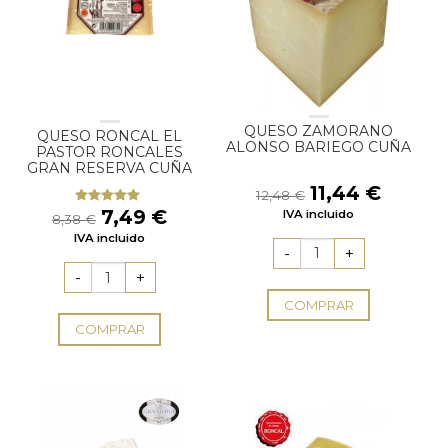
QUESO ZAMORANO
QUESO RONCAL EL
ALONSO BARIEGO CUÑA
PASTOR RONCALES
GRAN RESERVA CUÑA
El
El
11,44
€
12,48
€
precio
precio
El
El
7,49
€
IVA incluido
Valorado
8,38
€
original
actual
con
5.00
de
precio
precio
IVA incluido
5
era:
es:
original
actual
12,48 €.
11,44 €
era:
es:
8,38 €.
7,49 €.
COMPRAR
COMPRAR