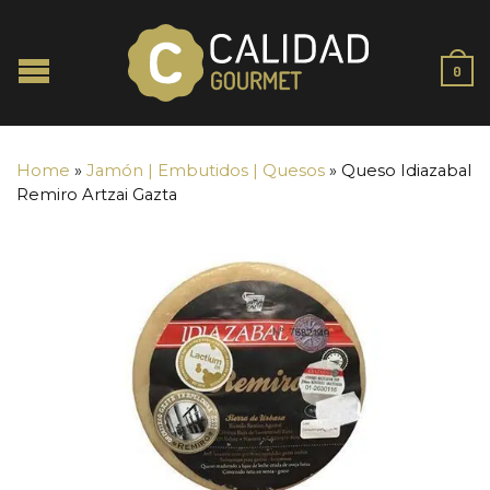
0
Home
»
Jamón | Embutidos | Quesos
»
Queso Idiazabal
Remiro Artzai Gazta