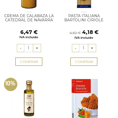
CREMA DE CALABAZA LA
PASTA ITALIANA
CATEDRAL DE NAVARRA
BARTOLINI CIRIOLE
El
El
6,47
€
4,18
€
4,62
€
precio
precio
IVA incluido
IVA incluido
original
actual
era:
es:
4,62 €.
4,18 €.
COMPRAR
COMPRAR
10%