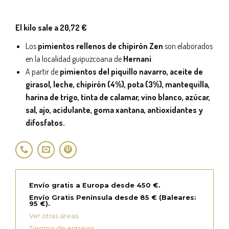
El kilo sale a 20,72 €
Los
pimientos rellenos de chipirón Zen
son elaborados
en la localidad guipuzcoana de
Hernani
.
A partir de
pimientos del piquillo navarro, aceite de
girasol, leche, chipirón (4%), pota (3%), mantequilla,
harina de trigo, tinta de calamar, vino blanco, azúcar,
sal, ajo, acidulante, goma xantana, antioxidantes y
difosfatos.
Envío gratis a Europa desde 450 €.
Envío Gratis Península desde 85 € (Baleares:
95 €).
Ver otras áreas.
Tiempo de entrega.