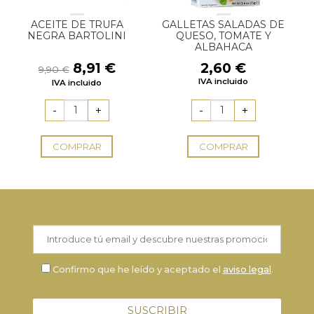
ACEITE DE TRUFA
GALLETAS SALADAS DE
NEGRA BARTOLINI
QUESO, TOMATE Y
ALBAHACA
El
El
8,91
€
2,60
€
9,90
€
precio
precio
IVA incluido
IVA incluido
original
actual
era:
es:
9,90 €.
8,91 €.
COMPRAR
COMPRAR
Confirmo que he leído y aceptado el
aviso legal
.