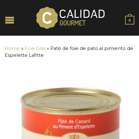
0
Home
»
Foie Gras
»
Paté de foie de pato al pimiento de
Espelette Lafitte