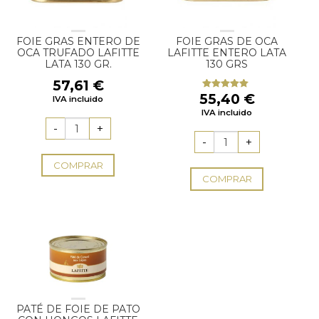
FOIE GRAS ENTERO DE
FOIE GRAS DE OCA
OCA TRUFADO LAFITTE
LAFITTE ENTERO LATA
LATA 130 GR.
130 GRS
57,61
€
55,40
€
Valorado
IVA incluido
con
5.00
de
IVA incluido
5
COMPRAR
COMPRAR
PATÉ DE FOIE DE PATO