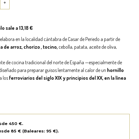
ilo sale a 13,18 €
e elabora en la localidad cántabra de Casar de Periedo a partir de
a de arroz, chorizo , tocino,
cebolla, patata, aceite de oliva,
iente de cocina tradicional del norte de España —especialmente de
 diseñado para preparar guisos lentamente al calor de un
hornillo
 a los
ferroviarios del siglo XIX y principios del XX, en la línea
sde 450 €.
sde 85 € (Baleares: 95 €).