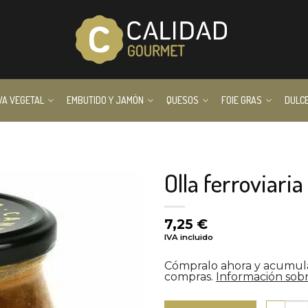
VA VEGETAL
EMBUTIDO Y JAMÓN
QUESOS
FOIE GRAS
DULC
Olla ferroviari
7,25
€
IVA incluido
Cómpralo ahora y acumu
compras.
Información sobr