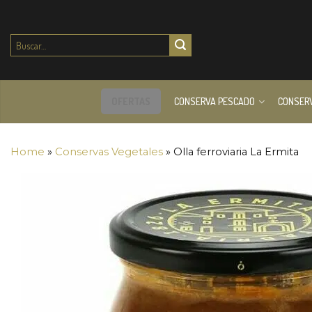
Buscar
por:
OFERTAS
CONSERVA PESCADO
CONSER
Home
»
Conservas Vegetales
»
Olla ferroviaria La Ermita