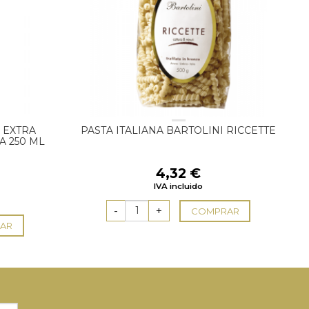
 EXTRA
PASTA ITALIANA BARTOLINI RICCETTE
A 250 ML
4,32
€
l
IVA incluido
recio
ctual
COMPRAR
s:
AR
,16 €.