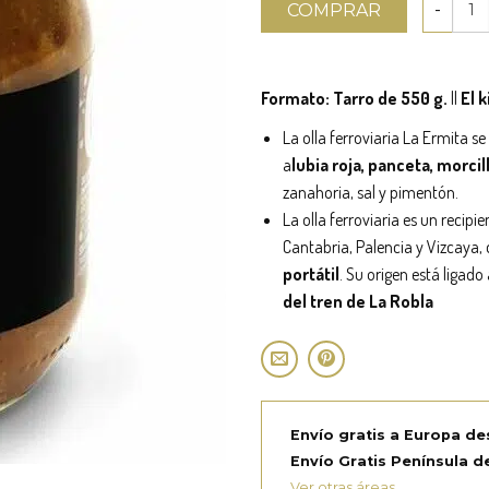
COMPRAR
Formato: Tarro de 550 g.
||
El k
La olla ferroviaria La Ermita s
a
lubia roja, panceta, morcill
zanahoria, sal y pimentón.
La olla ferroviaria es un recip
Cantabria, Palencia y Vizcaya,
portátil
. Su origen está ligado
del tren de La Robla
Envío gratis a Europa de
Envío Gratis Península de
Ver otras áreas.