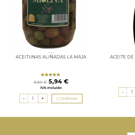
ACEITUNAS ALIÑADAS LA MAJA
ACEITE DE
El
El
5,94
€
Valorado
6,60
€
con
5.00
de
precio
precio
IVA incluido
5
original
actual
era:
es:
COMPRAR
6,60 €.
5,94 €.