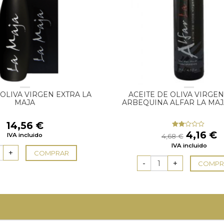
 OLIVA VIRGEN EXTRA LA
ACEITE DE OLIVA VIRGEN
MAJA
ARBEQUINA ALFAR LA MAJ
14,56
€
El
E
4,16
€
Valorado
IVA incluido
4,68
€
con
precio
p
IVA incluido
2.00
original
a
de 5
COMPRAR
era:
e
COMPR
4,68 €.
4