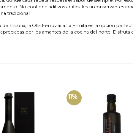
, donde cada receta respeta el sabor de siempre. Por eso, 
 momento. No contiene aditivos artificiales ni conservantes in
na tradicional.
de historia, la Olla Ferroviaria La Ermita es la opción perfe
s apreciadas por los amantes de la cocina del norte. Disfrut
11%