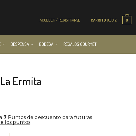
ACCEDER / REGISTRARSE
CARRITO
0,00
€
0
E
DESPENSA
BODEGA
REGALOS GOURMET
a La Ermita
la
7
Puntos de descuento para futuras
e los puntos