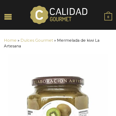
0
Home
»
Dulces Gourmet
»
Mermelada de kiwi La
Artesana