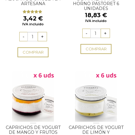
ARTESANA
HORNO PASTORET 6
UNIDADES
18,83
€
3,42
€
Valorado
IVA incluido
con
5.00
de
IVA incluido
5
COMPRAR
COMPRAR
CAPRICHOS DE YOGURT
CAPRICHOS DE YOGURT
DE MANGO Y FRUTOS
DE LIMÓN Y