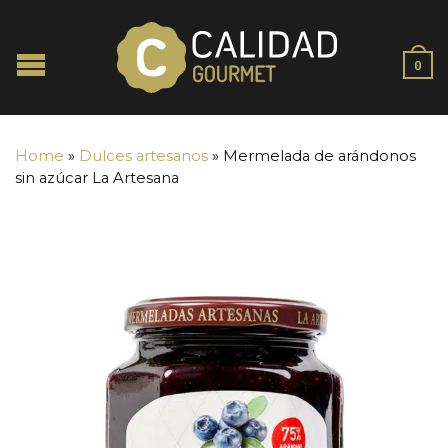
0
Home
»
Dulces artesanos
»
Mermelada de arándonos
sin azúcar La Artesana