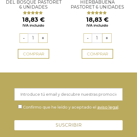
DEL BOSQUE PASTORET
HIERBABUENA
6 UNIDADES
PASTORET 6 UNIDADES
18,83
€
18,83
€
Valorado
Valorado
con
5.00
de
con
5.00
de
IVA incluido
IVA incluido
5
5
COMPRAR
COMPRAR
Confirmo que he leído y aceptado el
aviso legal
.