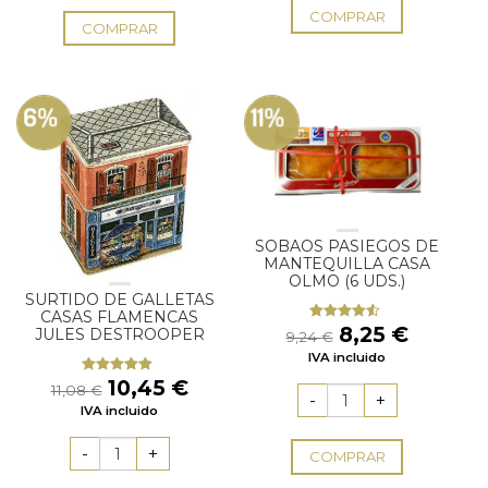
COMPRAR
COMPRAR
6%
11%
SOBAOS PASIEGOS DE
MANTEQUILLA CASA
OLMO (6 UDS.)
SURTIDO DE GALLETAS
CASAS FLAMENCAS
El
El
8,25
€
Valorado
JULES DESTROOPER
9,24
€
con
4.25
precio
precio
IVA incluido
de 5
original
actual
El
El
10,45
€
Valorado
11,08
€
era:
es:
con
5.00
de
precio
precio
9,24 €.
8,25 €.
IVA incluido
5
original
actual
era:
es:
COMPRAR
11,08 €.
10,45 €.