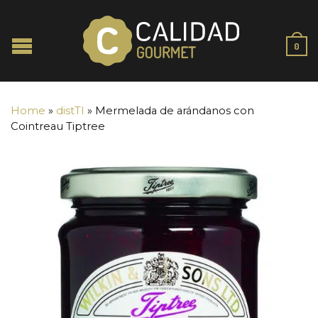
0
Home
»
distTI
»
Mermelada de arándanos con
Cointreau Tiptree