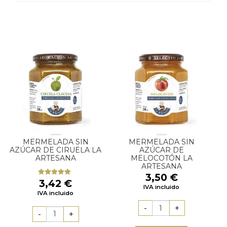
MERMELADA SIN
MERMELADA SIN
AZÚCAR DE CIRUELA LA
AZÚCAR DE
ARTESANA
MELOCOTÓN LA
ARTESANA
3,50
€
3,42
€
Valorado
IVA incluido
con
5.00
de
IVA incluido
5