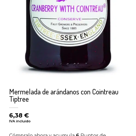
Mermelada de arándanos con Cointreau
Tiptree
6,38
€
IVA incluido
Cómpralo ahora y acumula
6
Puntos de