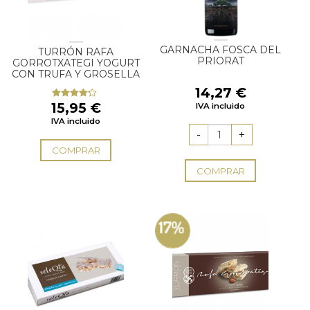
GARNACHA FOSCA DEL
TURRÓN RAFA
PRIORAT
GORROTXATEGI YOGURT
CON TRUFA Y GROSELLA
14,27
€
15,95
€
Valorado
IVA incluido
con
4.00
IVA incluido
de 5
COMPRAR
COMPRAR
17%