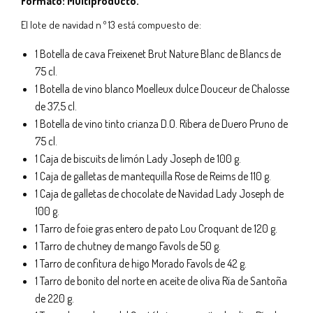
Formato: Multiproducto.
El lote de navidad n º 13 está compuesto de:
1 Botella de cava Freixenet Brut Nature Blanc de Blancs de
75 cl.
1 Botella de vino blanco Moelleux dulce Douceur de Chalosse
de 37,5 cl.
1 Botella de vino tinto crianza D.O. Ribera de Duero Pruno de
75 cl.
1 Caja de biscuits de limón Lady Joseph de 100 g.
1 Caja de galletas de mantequilla Rose de Reims de 110 g.
1 Caja de galletas de chocolate de Navidad Lady Joseph de
100 g.
1 Tarro de foie gras entero de pato Lou Croquant de 120 g.
1 Tarro de chutney de mango Favols de 50 g.
1 Tarro de confitura de higo Morado Favols de 42 g.
1 Tarro de bonito del norte en aceite de oliva Ría de Santoña
de 220 g.