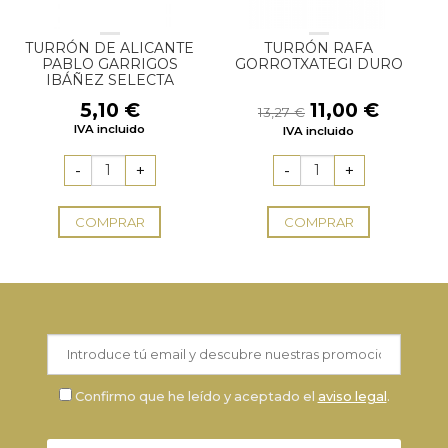
TURRÓN DE ALICANTE
TURRÓN RAFA
PABLO GARRIGOS
GORROTXATEGI DURO
IBÁÑEZ SELECTA
El
El
5,10
€
11,00
€
13,27
€
precio
precio
IVA incluido
IVA incluido
original
actual
era:
es:
13,27 €.
11,00 €
COMPRAR
COMPRAR
Confirmo que he leído y aceptado el
aviso legal
.