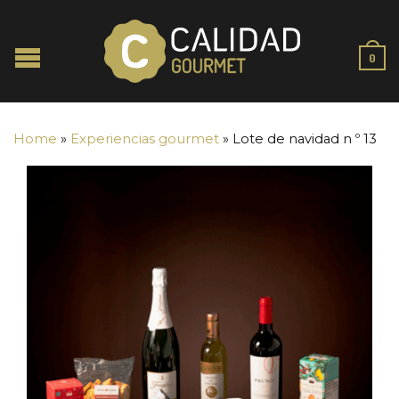
0
Home
»
Experiencias gourmet
»
Lote de navidad n º 13