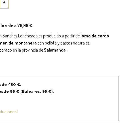
ilo sale a 76,96 €
tín Sánchez Loncheado es producido a partir de
lomo de cerdo
gimen de montanera
con bellota y pastos naturales.
borado en la provincia de
Salamanca
.
sde 450 €.
sde 85 € (Baleares: 95 €).
oluciones?