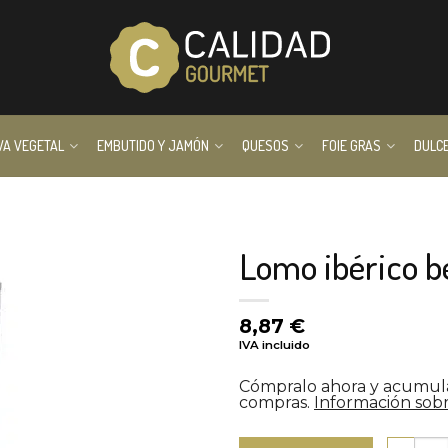
VA VEGETAL
EMBUTIDO Y JAMÓN
QUESOS
FOIE GRAS
DULC
Lomo ibérico be
8,87
€
IVA incluido
Cómpralo ahora y acumu
compras.
Información sobr