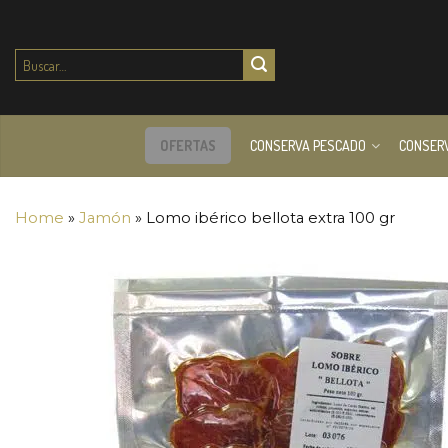
Buscar
por:
OFERTAS
CONSERVA PESCADO
CONSER
Home
»
Jamón
»
Lomo ibérico bellota extra 100 gr