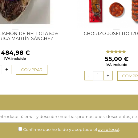
 JAMÓN DE BELLOTA 50%
CHORIZO JOSELITO 12
RICA MARTÍN SÁNCHEZ
484,98
€
55,00
€
Valorado
IVA incluido
con
5.00
de
IVA incluido
5
COMPRAR
COMPR
Confirmo que he leído y aceptado el
aviso legal
.