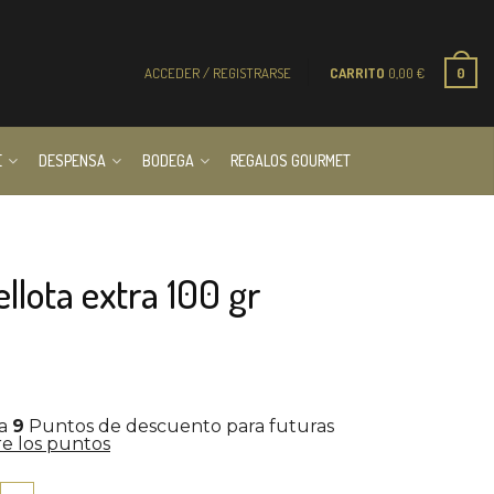
ACCEDER / REGISTRARSE
CARRITO
0,00
€
0
E
DESPENSA
BODEGA
REGALOS GOURMET
llota extra 100 gr
la
9
Puntos de descuento para futuras
e los puntos