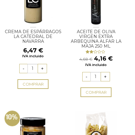
CREMA DE ESPÁRRAGOS
ACEITE DE OLIVA
LA CATEDRAL DE
VIRGEN EXTRA
NAVARRA
ARBEQUINA ALFAR LA
MAJA 250 ML
6,47
€
IVA incluido
El
El
4,16
€
Valorado
4,68
€
con
precio
precio
IVA incluido
2.00
original
actual
de 5
era:
es:
4,68 €.
4,16 €.
COMPRAR
COMPRAR
10%