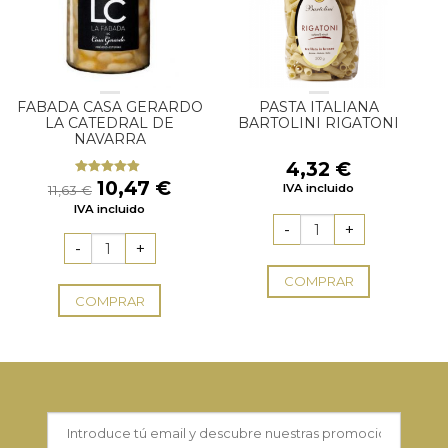
FABADA CASA GERARDO
PASTA ITALIANA
LA CATEDRAL DE
BARTOLINI RIGATONI
NAVARRA
4,32
€
El
El
10,47
€
Valorado
IVA incluido
11,63
€
con
4.60
precio
precio
IVA incluido
de 5
original
actual
era:
es:
11,63 €.
10,47 €.
COMPRAR
COMPRAR