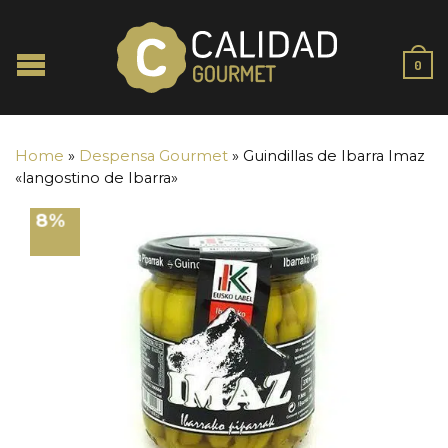
0
Home
»
Despensa Gourmet
»
Guindillas de Ibarra Imaz
«langostino de Ibarra»
8%