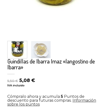
Guindillas de Ibarra Imaz «langostino de
Ibarra»
El
El
5,08
€
5,50
€
precio
precio
IVA incluido
original
actual
era:
es:
Cómpralo ahora y acumula
5
Puntos de
5,50 €.
5,08 €.
descuento para futuras compras.
Información
sobre los puntos