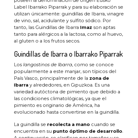
poseen la denominación de origen Eusko
Label Ibarrako Piparrak y para su elaboración se
utilizan únicamente: guindillas de Ibarra, vinagre
de vino, sal, acidulante y sulfito sódico. Por
tanto, las Guindillas de Ibarra
Imaz
son aptas
tanto para alérgicos a la lactosa, como al huevo,
al gluten o a los frutos secos.
Guindillas de Ibarra o Ibarrako Piparrak
Los
langostinos de Ibarra
, como se conoce
popularmente a este manjar, son típicos del
País Vasco, principalmente de la
zona de
Ibarra
y alrededores, en Gipuzkoa. Es una
variedad autóctona de pimiento que debido a
las condiciones climatológicas, ya que el
pimiento es originario de América, ha
evolucionado hasta convertirse en la guindilla.
La guindilla se
recolecta a mano
cuando se
encuentra en su
punto óptimo de desarrollo
.